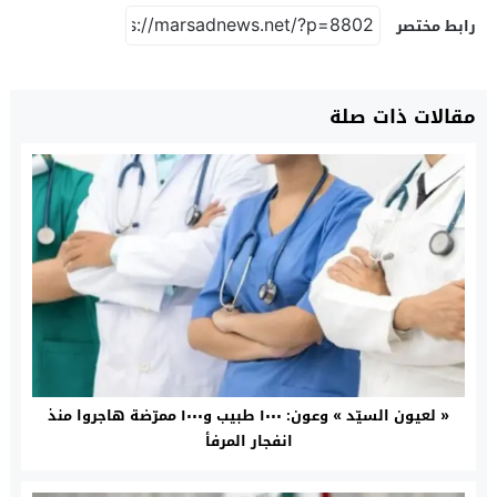
رابط مختصر
مقالات ذات صلة
« لعيون السيّد » وعون: ١٠٠٠ طبيب و١٠٠٠ ممرّضة هاجروا منذ
انفجار المرفأ