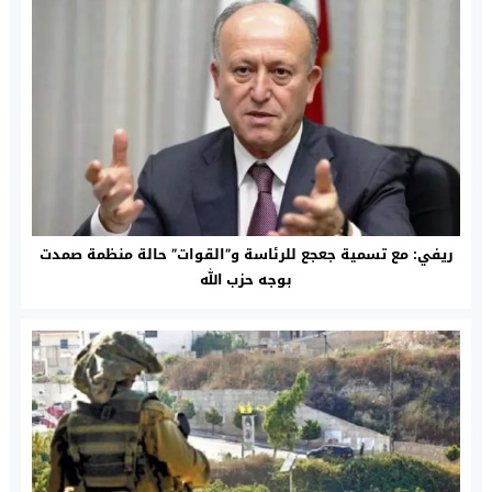
ريفي: مع تسمية جعجع للرئاسة و”القوات” حالة منظمة صمدت
بوجه حزب الله