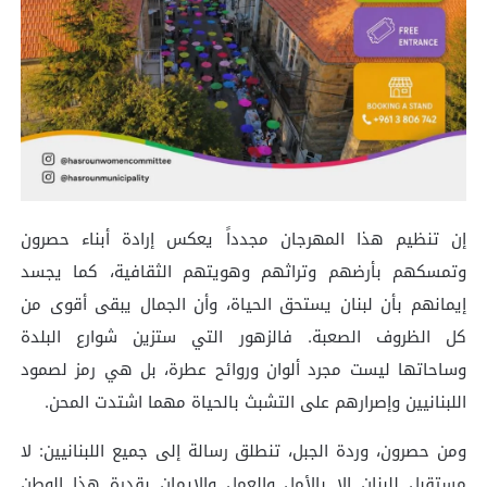
إن تنظيم هذا المهرجان مجدداً يعكس إرادة أبناء حصرون
وتمسكهم بأرضهم وتراثهم وهويتهم الثقافية، كما يجسد
إيمانهم بأن لبنان يستحق الحياة، وأن الجمال يبقى أقوى من
كل الظروف الصعبة. فالزهور التي ستزين شوارع البلدة
وساحاتها ليست مجرد ألوان وروائح عطرة، بل هي رمز لصمود
اللبنانيين وإصرارهم على التشبث بالحياة مهما اشتدت المحن.
ومن حصرون، وردة الجبل، تنطلق رسالة إلى جميع اللبنانيين: لا
مستقبل للبنان إلا بالأمل والعمل والإيمان بقدرة هذا الوطن