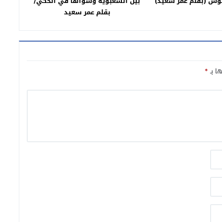
وس (بقلم عمر سعيد)
بين الشّعبويّة وسواها في الحكي/
بقلم عمر سعيد
ها بـ
*