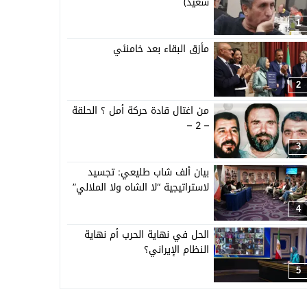
سعيد)
1
مأزق البقاء بعد خامنئي
2
من اغتال قادة حركة أمل ؟ الحلقة
– 2 –
3
بيان ألف شاب طليعي: تجسيد
لاستراتيجية “لا الشاه ولا الملالي”
4
الحل في نهاية الحرب أم نهاية
النظام الإيراني؟
5