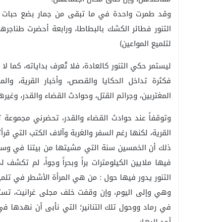
وقد طمرت واحدة في ما تبقى من جمار بضع حبات ب
التنور فطائر الكشك بالبطاطا، ورابعة أحضرت طناجرها
لتلميع المواعين)
ليستمر حكي التنور كالعادة، فلا تُعرف بداياته، كما لا 
فكثرة تداخل الحكايا والقصص، وأخبار القرية، والم
المغتربين، وجرائم القتل، وحوادث القضاء والقدر، وغيره
وتوقفاً عند حوادث القضاء والقدر، تحضرني مجموعة
القرية، لكنها رغم السفر والغربة وآلاف الكتب التي قر
ذلك أن الخمسين سنة التي مشيتها من بيتنا في وسط ا
فيها ملايين الكيلومترات براً وبحراً وجواً، لم تكش
التنور يدور فيها حول : من هي المرأة الأشطر في تلمي
وهي وإلى اليوم، وإن وقفت خلف مجلى غرانيت، تستخد
في رماد ووحول تلك التنانير؛ التي نأبى أن نهدها ف