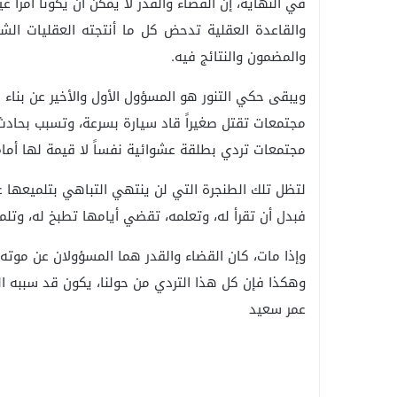
في النهاية، إن القضاء والقدر لا يمكن أن يكونا أمراً غيبيا
والقاعدة العقلية تدحض كل ما أنتجته العقليات ال
والمضمون والنتائج فيه.
ويبقى حكي التنور هو المسؤول الأول والأخير عن بناء
مجتمعات تقتل صغيراً قاد سيارة بسرعة، وتسبب بحادث 
مجتمعات تردي بطلقة عشوائية نفساً لا قيمة لها أمام 
لتظل تلك الطنجرة التي لن ينتهي التباهي بتلميعها
فبدل أن تقرأ له، وتعلمه، تقضي أيامها تطبخ له، وتل
وإذا مات، كان القضاء والقدر هما المسؤولان عن موت
وهكذا فإن كل هذا التردي من حولنا، يكون قد سببه ال
عمر سعيد