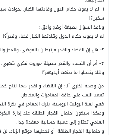
أحد إليها:
١- لم لا يموت حكام الدول وقادتها الكبار، بحوادث سير
سكين؟!
ولأعِدْ السؤال بصيغة أوضح وأدق :
لم لا يموت حكام الدول وقادتها الكبار قضاء وقدراً؟!
٢- هل إن القضاء والقدر مرتبطان بالفوضى، والعجز والخلل السلوكي والتربية العنيفة؟!
٣- أم أن القضاء والقدر حصيلة موروث فكري شعبي، ر
ولئلا يتحملوا ما صنعت أيديهم؟!
من وجهة نظري أنا: إن القضاء والقدر هما نتاج خطأ
تعمد اللعب على حافة المغامرات والمخاطر.
ففي لعبة الروليت الروسية، يترك المغامر في بكرة ال
العلمي تحتاج إلى عملية حسابية معقدة جدا.
واحتمالية انفجار الطلقة، أو تخطيها موقع الزناد، لن