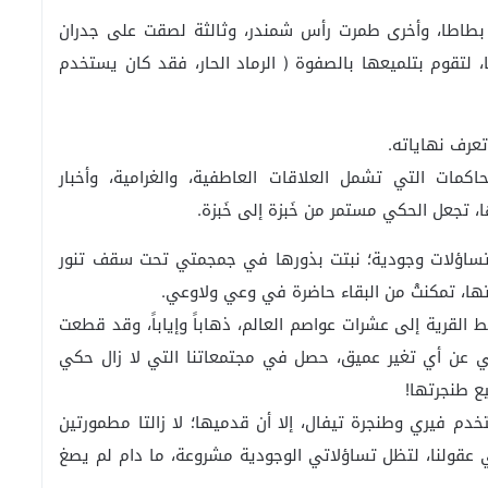
طاطا، وأخرى طمرت رأس شمندر، وثالثة لصقت على جدران
، لتقوم بتلميعها بالصفوة ( الرماد الحار، فقد كان يستخدم
تعرف نهاياته.
حاكمات التي تشمل العلاقات العاطفية، والغرامية، وأخبار
ا، تجعل الحكي مستمر من خَبزة إلى خَبزة.
 تساؤلات وجودية؛ نبتت بذورها في جمجمتي تحت سقف تنور
أتها، تمكنتْ من البقاء حاضرة في وعي ولاوعي.
لقرية إلى عشرات عواصم العالم، ذهاباً وإياباً، وقد قطعت
ف لي عن أي تغير عميق، حصل في مجتمعاتنا التي لا زال حكي
ع طنجرتها!
م فيري وطنجرة تيفال، إلا أن قدميها؛ لا زالتا مطمورتين
ي عقولنا، لتظل تساؤلاتي الوجودية مشروعة، ما دام لم يصغ