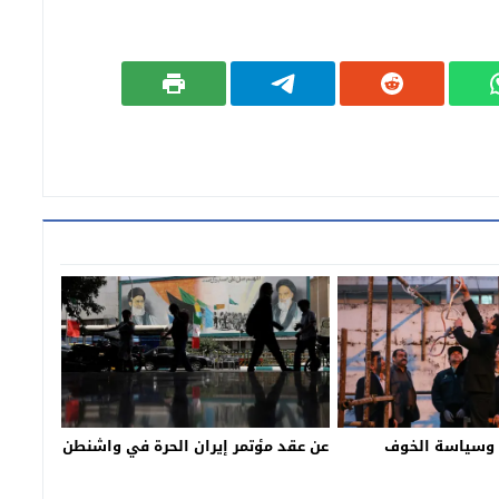
 وسياسة الخوف
عن عقد مٶتمر إيران الحرة في واشنطن