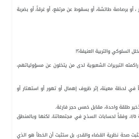
 ، أو برصاصة طائشة، أو بسقوط عن مرتفع، أو غرقاً، أو بضربة
اكمته التبريرات الشعبوية لدى من يتخلون عن مسؤولياتهم،
 في لحظة معينة، إثر ظروف إهمال أو تهور أو استهتار أو
تذخير طلقة واحدة، مقابل خمس حجر فارغة.
وهكذا سيكون احتمال انفجار الطلقة عند إدارة البكرة ١/٥، وفقاً لحسابات السذج في مجتمعاتنا، لكنها وبالمنطق
 تثبت صحة نظرية القضاء والقدر، بل ستثبت أن الخطأ هو الذي