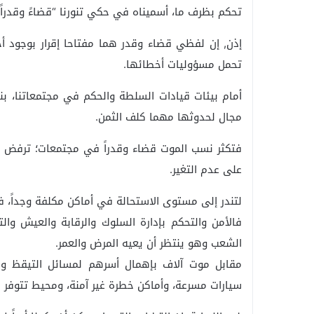
تحكم بظرف ما، أسميناه في حكي تنورنا “قضاءً وقدراً”
إذن, إن لفظي قضاء وقدر هما مفتاحا إقرار بوجود أ
تحمل مسؤوليات أخطائها.
أمام بيئات قيادات السلطة والحكم في مجتمعاتنا، بنس
مجال لحدوثها مهما كلف الثمن.
فتكثر نسب الموت قضاء وقدراً في مجتمعات؛ ترفض تح
على عدم التغير.
لتندر إلى مستوى الاستحالة في أماكن مكلفة وجداً، 
فالأمن والتحكم بإدارة السلوك والرقابة والعيش وال
الشعب وهو ينتظر أن يعيه المرض والعمر.
مقابل موت آلاف بإهمال أسرهم لمسائل التيقظ وال
سيارات مسرعة، وأماكن خطرة غير آمنة، ومحيط تتوفر ف