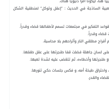
ً هنا، ليكونا أمراً دنيوياً هناك.
شعبية الساذجة في الحديث : “إعقل وتوكل” لمنطقية الشكل
 قواعد التفكير في مجتمعات تسمم لأطفالها قضاء وقدراً.
قضاء وقدراً.
أفراح مطلقي النار وأتراحهم بلا محاسبة.
 على لسان جاهلة فضلت قفا طنجرتها على عقل طفلها.
مع طنجرتها وأخطاءه، ثم تتغضب عليه لشدة تعبها.
ه، واحتراق طبخة أمه، و فكس جلسات حكي تنورها.
قضاء والقدر.