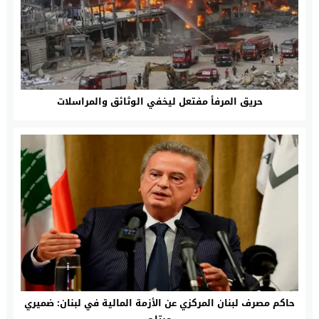
حريق المرفأ مفتعل ليخفي الوثائق والمراسلات
حاكم مصرف لبنان المركزي عن الأزمة المالية في لبنان: ضميري