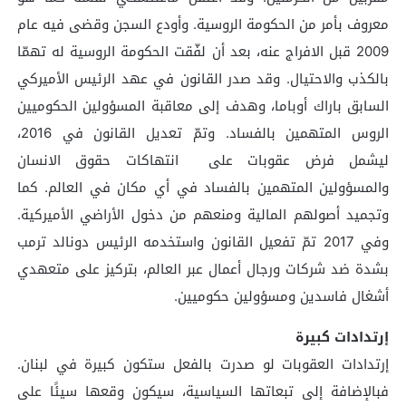
معروف بأمر من الحكومة الروسية. وأودع السجن وقضى فيه عام
2009 قبل الافراج عنه، بعد أن لفّقت الحكومة الروسية له تهمّا
بالكذب والاحتيال. وقد صدر القانون في عهد الرئيس الأميركي
السابق باراك أوباما، وهدف إلى معاقبة المسؤولين الحكوميين
الروس المتهمين بالفساد. وتمّ تعديل القانون في 2016،
ليشمل فرض عقوبات على انتهاكات حقوق الانسان
والمسؤولين المتهمين بالفساد في أي مكان في العالم. كما
وتجميد أصولهم المالية ومنعهم من دخول الأراضي الأميركية.
وفي 2017 تمّ تفعيل القانون واستخدمه الرئيس دونالد ترمب
بشدة ضد شركات ورجال أعمال عبر العالم، بتركيز على متعهدي
أشغال فاسدين ومسؤولين حكوميين.
إرتدادات كبيرة
إرتدادات العقوبات لو صدرت بالفعل ستكون كبيرة في لبنان.
فبالإضافة إلى تبعاتها السياسية، سيكون وقعها سيئًا على