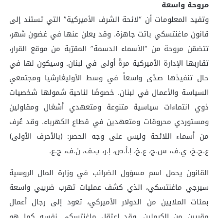
مروحة واسعة
وتفيد المعلومات أن “لائحة الشرف الأميركية” التي تستند إلى
قانون ماغنتسكي باتت جاهزة. وقد يعلن عنها في غضون شهر،
تتضمّن مروحة من “الأسماء الدسمة” المقرّبة من موقع القرار،
تقاربها الإدارة الأميركية مرةً أولى في لبنان. وسيكون لها في
حال تنفيذها صدًى واسعاً في وسط الأوليغارشيا ومجتمعي
السياسة والأعمال في لبنان. خصوصًا لناحية شمولها شخصيات
ذوي انتماءات سياسية متنوعة ومتعهدي أشغال ومقاولين
ومستوردي محروقات ومتعهدين في قطاع الكهرباء. وقد عُرف
من أسماء اللائحة وليس على وجه الحصر: (بالأحرف الأولى)
ع.ح.خ، ي.ف، س.ج، ع.خ، إ.أ.ص، إ.ر، ب.ف، ن.ف، ج.ع.
القانون يحمل اسم مسؤول الضرائب في وزارة المال الروسية
سيرجي ماغنتسكي، الذي كشف عمليات تهرب ضريبي واسعة
بمئات الملايين من الدولار الأميركي، تعود إلى رجال أعمال
مقربين من الكرملين. وقد اعتقل ماغنتسكي نفسه كما هو