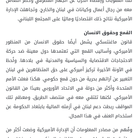
تلك العقوبات وإقصاء الحزب عن الجهاز المصرفي وحظر التعامل
معه من رجال أعمال وكيانات في لبنان والخارج. وتجاهلت الإدارة
الأميركية نتائج ذلك اقتصاديًا وماليًا على المجتمع اللبناني.
القمع وحقوق الانسان
قانون ماغنتسكي يشمل أيضًا حقوق الانسان من المنظور
الأميركي، وأساليب القمع التي تعتمدها دول معينة ضد حركة
الاحتجاجات الاقتصاية والسياسية والمدنية في بلادها. ولُحظ
في الآونة الأخيرة تركيز أميركي على حق المتظاهرين في لبنان
التعبير عن آرائهم بحرية من دون قمع حكومي. هكذا فعلت الأمم
المتحدة وأكثر من دولة في الاتحاد الأوروبي بعيدًا من القانون
الأميركي. لكنها تلتقي معه في منتصف الطريق. ومعظم تلك
المواقف ربطت دعم لبنان في أزمته المالية بابتعاد الحكومة عن
استخدام العنف في هذا المجال.
وفُهم من مصادر المعلومات أن الإدارة الأميركية وضعت أكثر من