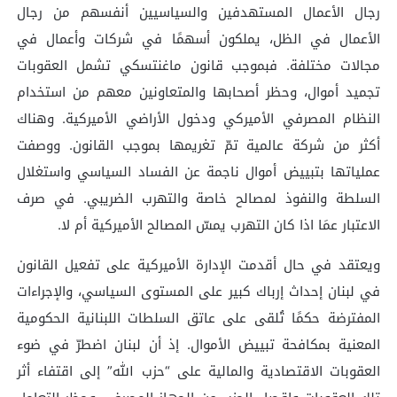
رجال الأعمال المستهدفين والسياسيين أنفسهم من رجال
الأعمال في الظل، يملكون أسهمًا في شركات وأعمال في
مجالات مختلفة. فبموجب قانون ماغنتسكي تشمل العقوبات
تجميد أموال، وحظر أصحابها والمتعاونين معهم من استخدام
النظام المصرفي الأميركي ودخول الأراضي الأميركية. وهناك
أكثر من شركة عالمية تمّ تغريمها بموجب القانون. ووصفت
عملياتها بتبييض أموال ناجمة عن الفساد السياسي واستغلال
السلطة والنفوذ لمصالح خاصة والتهرب الضريبي. في صرف
الاعتبار عمَا اذا كان التهرب يمسّ المصالح الأميركية أم لا.
ويعتقد في حال أقدمت الإدارة الأميركية على تفعيل القانون
في لبنان إحداث إرباك كبير على المستوى السياسي، والإجراءات
المفترضة حكمًا تُلقى على عاتق السلطات اللبنانية الحكومية
المعنية بمكافحة تبييض الأموال. إذ أن لبنان اضطرّ في ضوء
العقوبات الاقتصادية والمالية على “حزب الله” إلى اقتفاء أثر