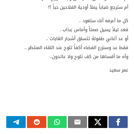
أم سترجع ضباباً يملأ أودية الفلاحين حباً ؟!
كل ما أعرفه أنك ستعود ..
فعد ليلاً يسيل صمتاً وأماس عِذاب .
أو عد أغانيَ طفولة تتسلق أشجار الغابات ..
فقط عد وسنزرع الفضاء أكفاً تلوح عند اللقاء المنتظر ..
وآه ما أقساها من كف تلوح ولا عائدون..
عمر سعيد