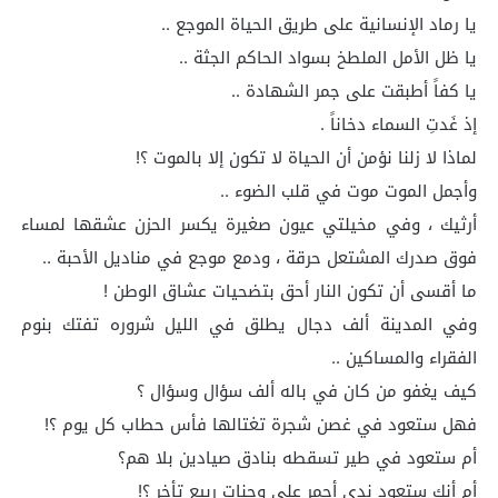
يا رماد الإنسانية على طريق الحياة الموجع ..
يا ظل الأمل الملطخ بسواد الحاكم الجثة ..
يا كفاً أطبقت على جمر الشهادة ..
إذ غَدتِ السماء دخاناً .
لماذا لا زلنا نؤمن أن الحياة لا تكون إلا بالموت ؟!
وأجمل الموت موت في قلب الضوء ..
أرثيك ، وفي مخيلتي عيون صغيرة يكسر الحزن عشقها لمساء
فوق صدرك المشتعل حرقة ، ودمع موجع في مناديل الأحبة ..
ما أقسى أن تكون النار أحق بتضحيات عشاق الوطن !
وفي المدينة ألف دجال يطلق في الليل شروره تفتك بنوم
الفقراء والمساكين ..
كيف يغفو من كان في باله ألف سؤال وسؤال ؟
فهل ستعود في غصن شجرة تغتالها فأس حطاب كل يوم ؟!
أم ستعود في طير تسقطه بنادق صيادين بلا هم؟
أم أنك ستعود ندى أحمر على وجنات ربيع تأخر ؟!