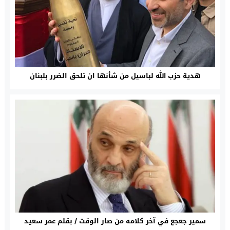
هدية حزب الله لباسيل من شأنها ان تلحق الضرر بلبنان
سمير جعجع في آخر كلامه من صار الوقت / بقلم عمر سعيد