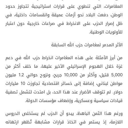
المغامرات، التي تنطوي على قرارات استراتيجية تتجاوز حدود
الوطن، دفعت البلاد نحو أزمات عميقة وانقسامات داخلية، في
ظل إصرار الحزب على الانخراط في صراعات خارجية دون اعتبار
للأولويات الوطنية.
الأثر المدمر لمغامرات حزب الله السابقة
من أبرز الأمثلة على هذه المغامرات انخراط حزب الله في دعم
غزة خلال الهجوم الإسرائيلي الأخير عليها، ما خلف أكثر من
5,000 قتيل، وأكثر من 10,000 جريح، ونزوح حوالي 1.2 مليون
مواطن لبناني، إضافة إلى خسائر اقتصادية تجاوزت 10 مليارات
دولار. لم تتوقف الأضرار عند هذا الحد، بل امتدت لتشمل تصفية
قيادات سياسية وعسكرية، وإضعاف مؤسسات الدولة.
ورغم هذا الثمن الباهظ، يبدو أن الحزب لم يستخلص الدروس
اللازمة، إذ يستمر في اتخاذ قرارات مشابهة تُظهر ارتهانه