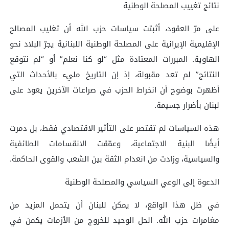
نتائج تغييب المصلحة الوطنية
على مرّ العقود، أثبتت سياسات حزب الله أن تغليب المصالح
الإقليمية الإيرانية على المصلحة الوطنية اللبنانية يجرّ البلاد نحو
الهاوية. المبررات المعتادة مثل “لو كنا نعلم” أو “لم نتوقع
النتائج” لم تعد مقبولة، إذ إن التاريخ مليء بالأحداث التي
أظهرت بوضوح أن انخراط الحزب في صراعات الآخرين يعود على
لبنان بأضرار جسيمة.
هذه السياسات لم تقتصر على التأثير الاقتصادي فقط، بل دمرت
أيضًا البنية الاجتماعية، وعمّقت الانقسامات الطائفية
والسياسية، وزادت من انعدام الثقة بين الشعب والقوى الحاكمة.
الدعوة إلى الوعي السياسي والمصلحة الوطنية
في ظل هذا الواقع، لا يمكن للبنان أن يتحمل المزيد من
مغامرات حزب الله. الحل الوحيد للخروج من الأزمات يكمن في