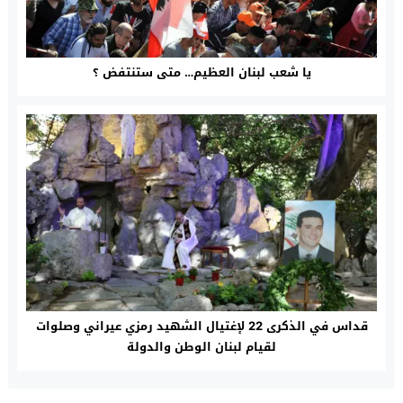
يا شعب لبنان العظيم… متى ستنتفض ؟
قداس في الذكرى 22 لإغتيال الشهيد رمزي عيراني وصلوات
لقيام لبنان الوطن والدولة