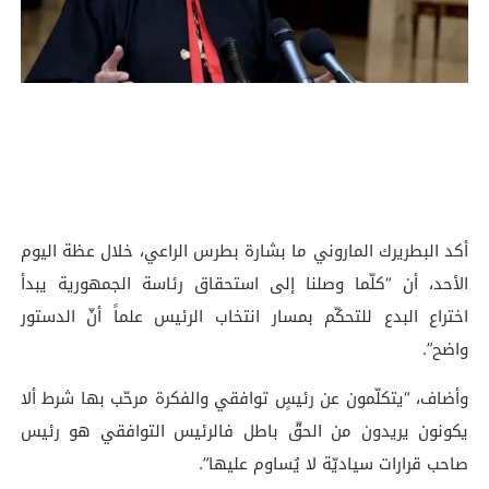
أكد البطريرك الماروني ما بشارة بطرس الراعي، خلال عظة اليوم
الأحد، أن “كلّما وصلنا إلى استحقاق رئاسة الجمهورية يبدأ
اختراع البدع للتحكّم بمسار انتخاب الرئيس علماً أنّ الدستور
واضح”.
وأضاف، “يتكلّمون عن رئيسٍ توافقي والفكرة مرحّب بها شرط ألا
يكونون يريدون من الحقّ باطل فالرئيس التوافقي هو رئيس
صاحب قرارات سياديّة لا يُساوم عليها”.