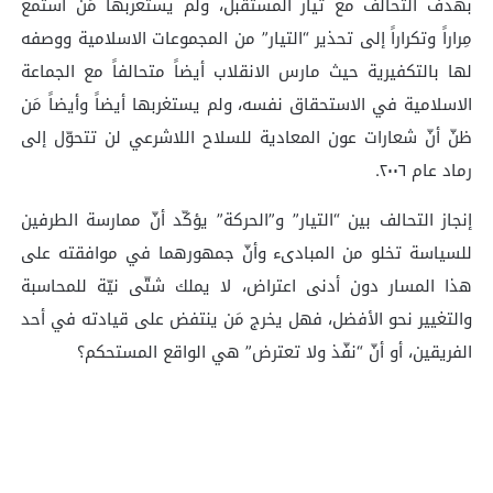
بهدف التحالف مع تيار المستقبل، ولم يستغربها مَن استمع
مِراراً وتكراراً إلى تحذير “التيار” من المجموعات الاسلامية ووصفه
لها بالتكفيرية حيث مارس الانقلاب أيضاً متحالفاً مع الجماعة
الاسلامية في الاستحقاق نفسه، ولم يستغربها أيضاً وأيضاً مَن
ظنّ أنّ شعارات عون المعادية للسلاح اللاشرعي لن تتحوّل إلى
رماد عام ٢٠٠٦.
إنجاز التحالف بين “التيار” و”الحركة” يؤكّد أنّ ممارسة الطرفين
للسياسة تخلو من المبادىء وأنّ جمهورهما في موافقته على
هذا المسار دون أدنى اعتراض، لا يملك شتّى نيّة للمحاسبة
والتغيير نحو الأفضل، فهل يخرج مَن ينتفض على قيادته في أحد
الفريقين، أو أنّ “نفّذ ولا تعترض” هي الواقع المستحكم؟