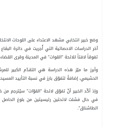
وضع خبير انتخابي مشهد الاعتداء على اللوحات الانتخ
آخر الدراسات الاحصائية التي أُجريت في دائرة الب
تفوقاً لافتاً للائحة “القوات” في المدينة وقرى القضاء.
وأبرز ما ميّز هذه الدراسة هي التقدّم الكبير للمر
الحشيمي، إضافةً لتفوّق بارز في نسبة التأييد المسيح
وإذ أكّد الخبير أنّ تفوّق لائحة “القوّات” سيُترجم من
في حال فشلت لائحتين رئيسيتين من بلوغ الحاصل الا
الطاشناق”.