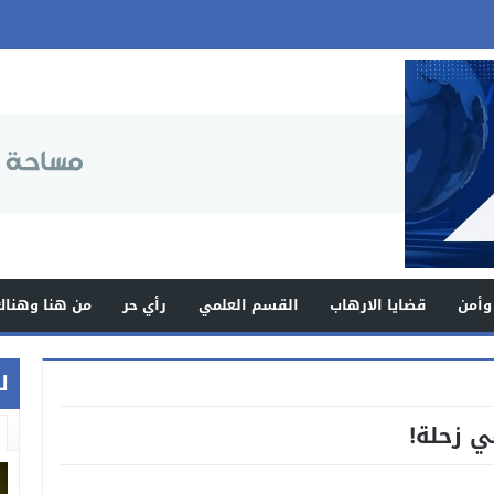
وأمن
قضايا الارهاب
القسم العلمي
رأي حر
من هنا وهناك
ل
ي زحلة!