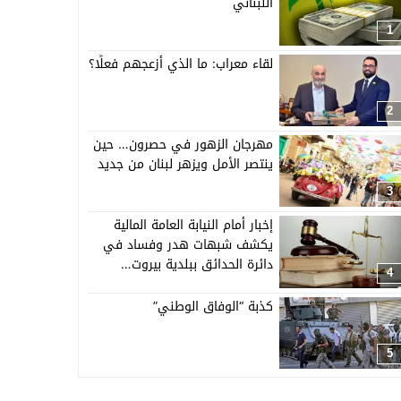
اللبناني
1
لقاء معراب: ما الذي أزعجهم فعلًا؟
2
مهرجان الزهور في حصرون… حين
ينتصر الأمل ويزهر لبنان من جديد
3
إخبار أمام النيابة العامة المالية
يكشف شبهات هدر وفساد في
دائرة الحدائق ببلدية بيروت…
4
كذبة “الوفاق الوطني”
5