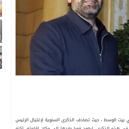
ي بيت الوسط ، حيث تصادف الذكرى السنوية لإغتيال الرئيس
في هذه الذكرى، ليعود فورا بعدها إلى مكان إقامته، لكنه