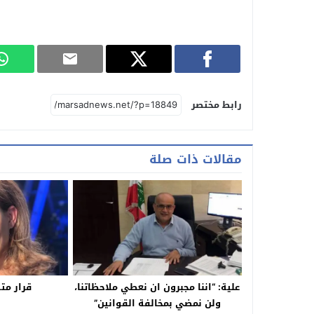
رابط مختصر
مقالات ذات صلة
علية: “اننا مجبرون ان نعطي ملاحظاتنا،
قرار مت
ولن نمضي بمخالفة القوانين”