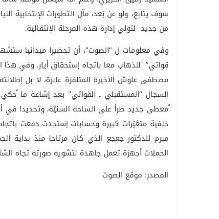
سوف يتابع، ولو عن بُعد، مآل التطورات الإنتخابية الن
من جديد لتولي إدارة هذه المرحلة الإنتقالية.
وفي معلومات ل “الصوت”، أن تحضيرا ميدانيا ستشهده
قواتي” للذهاب معا باتجاه إستحقاق أيار. وفي هذا الإ
مصطفى علوش الأخيرة المتلفزة عابرة، لا بل إطلال
السجال “المستقبلي ـ القواتي” بعد إشاعة ما ُحكي
ُمعطى جديد طرأ على الساحة السنيّة، وتحديدا في أو
خلفية متغيّرات كبيرة وحسابات إستجدت دفعت باتجاه
مبرم للدكتور جعجع الذي كان مرتاحا منذ بداية الحمل
الحملات أجهزة تعمل جاهدة لتشويه صورته تجاه الشار
المصدر: موقع الصوت