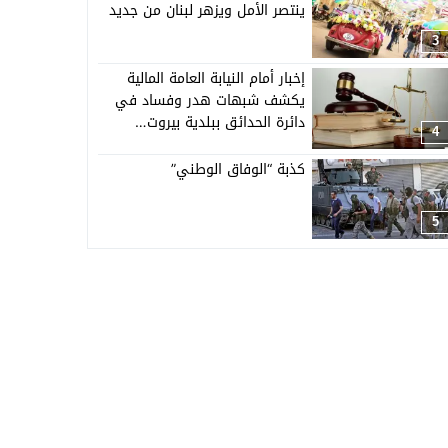
ينتصر الأمل ويزهر لبنان من جديد
3
إخبار أمام النيابة العامة المالية
يكشف شبهات هدر وفساد في
دائرة الحدائق ببلدية بيروت…
4
كذبة “الوفاق الوطني”
5