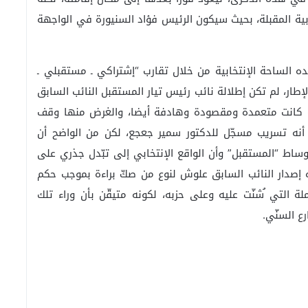
يابية المقبلة، بحيث سيكون الرئيس فؤاد السنيورة في الواجهة
 الساحة الإنتخابية من خلال تقارب “إشتراكي ـ مستقبلي ـ
طار، لم تكن إطلالة نائب رئيس تيار المستقبل النائب السابق
ته كانت متعمدة ومقصودة وهادفة أيضا، والغرض منها وقف
 أنه تسريب مسجّل للدكتور سمير جعجع، لكن من الواضح أن
ساط “المستقبل” وأن الواقع الإنتخابي إلى تبّدل جذري على
 إصدار النائب السابق علوش لنوع من صكّ براءة بموجب حكم
ة التي ُشنّت عليه وعلى حزبه، لكونه متيقّن بأن وراء تلك
ع السنّي.