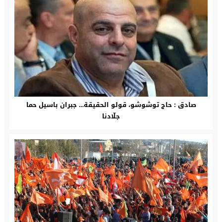
صادق : حاج توشوشو، قولو الحقيقة… جبران باسيل حما
جلّادنا