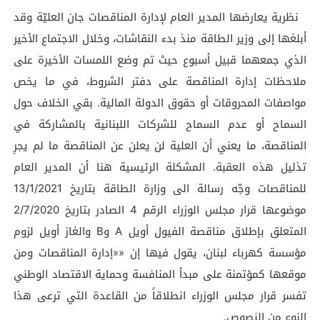
نظرية يعارضها المدير العام لإدارة المناقصات جان العليّة وقد
أبلغها إلى وزير الطاقة منذ بدء النقاشات، وخلال الاجتماع الأخير
الذي جمعهما قبيل أسبوع حيث تم وضع اللمسات الأخيرة على
ملاحظات إدارة المناقصة على دفتر الشروط، في ما يخص
مواصفات المحروقات أو حقوق الدولة المالية. بقي الخلاف حول
السماح أو عدم السماح للشركات اللبنانية بالمشاركة في
المناقصة، ما يعني أن العلية لن يعلن عن المناقصة ما لم يجرِ
تذليل هذه العقبة. المشكلة الرئيسية هنا أن المدير العام
للمناقصات وجّه رسالة الى وزارة الطاقة بتاريخ 13/1/2021
موضوعها قرار مجلس الوزراء الرقم 4 الصادر بتاريخ 2/7/2020
المتعلق بإطلاق مناقصة الفيول أويل A وB والغاز أويل لزوم
مؤسسة كهرباء لبنان، يقول فيها إن ««إدارة المناقصات ومن
موقعها كمؤتمنة على مبدأ المنافسة وحماية الاقتصاد الوطني
تفسر قرار مجلس الوزراء انطلاقاً من القاعدة التي ترعى هذا
النوع من النصوص.