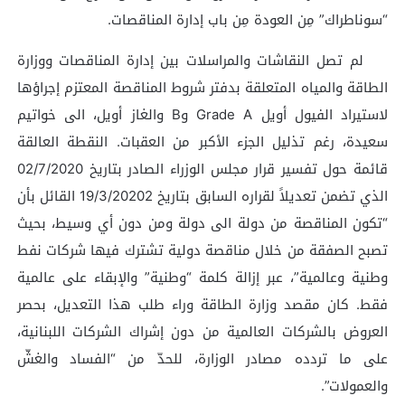
“سوناطراك” مِن العودة مِن باب إدارة المناقصات.
لم تصل النقاشات والمراسلات بين إدارة المناقصات ووزارة
الطاقة والمياه المتعلقة بدفتر شروط المناقصة المعتزم إجراؤها
لاستيراد الفيول أويل Grade A وB والغاز أويل، الى خواتيم
سعيدة، رغم تذليل الجزء الأكبر من العقبات. النقطة العالقة
قائمة حول تفسير قرار مجلس الوزراء الصادر بتاريخ 02/7/2020
الذي تضمن تعديلاً لقراره السابق بتاريخ 19/3/20202 القائل بأن
“تكون المناقصة من دولة الى دولة ومن دون أي وسيط، بحيث
تصبح الصفقة من خلال مناقصة دولية تشترك فيها شركات نفط
وطنية وعالمية”، عبر إزالة كلمة “وطنية” والإبقاء على عالمية
فقط. كان مقصد وزارة الطاقة وراء طلب هذا التعديل، بحصر
العروض بالشركات العالمية من دون إشراك الشركات اللبنانية،
على ما تردده مصادر الوزارة، للحدّ من “الفساد والغشّ
والعمولات”.