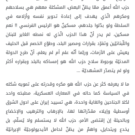
حزب الله أعمق ممّا يظنّ البعض، المشكلة معهم هي بسلاحهم
ومكرهم الّذي يهدف إلى إعادة تدوير نفسه وأزلامه في
السلطة ولو بدّلوا جلدهم، مسكينٌ هو الرئيس الفرنسي !! نعم
مسكين، لم يدرِ أنّ هذا الحزب الّذي له نمطه الغاير للبنان
واللّبنانيّين وتفرّد بقرارات ومصير البلد، وطوّع الخصم قبل الحليف
يعيش على الأزمات، وربّما أنّه علم أم لم يعلم، أنّ طرح الدولة
المدنيّة بوجوظ سلاح حزب الله هو إمساكه بالبلد وبقراره أكثر
ولو لم يتصدّر المشهديّة …
‏ما لا يعرفه كثر عن حزب الله هو مكره وقدرته على تمويه شكله
في السياسة كما حاله في المعارك العسكرية، مطبخه واحد
لكلا الجناحين والغاية واحدة، هي تسييد إيران على ادول الشرق
أوسطية وإيلاء مقدّراتها لها، بالإرهاب والترهيب والإخضاع
وبالحيلة إن إقتضى الأمر، حزب الله لا يستسلم ولا يُسلّم، بل
يخدع ويتحايل، واهمٌ من يظنّ لحامل الأيديولوجيّة الإيرانيّة