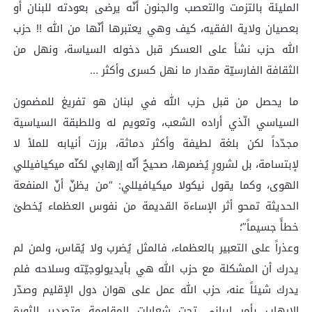
المليئة بالتزمت والتعصب والجنون أنّه يرضى بعودته للبنان أو
بعصيان ولاية الفقيه، كيف وهي يعتبرها أنّها من الله !! حزب
الله حزب نشأ على العسكر قبل دخوله السياسة، ونهل من
الثقافة الفارسيّة مقدار ما نهل كسرى وأكثر …
‏ما يحصل من قبل حزب الله في لبنان هو تفريغ للمضمون
السياسي الّذي أراده الشعب، وتعويم له وللطبقة السياسية
مجدّداً لكن بلغة لطيفة وأكثر دماثة، برزت أنيابه للملأ لا
لإبتسامة، بل لشرورٍ يُضمرها، صحيحٌ أنّه إرهابي لكنّه ميكيافيللي
الهوى، وكما يقول نيكولا ميكيافيللي: “من يظنّ أنّ المنفعة
الحديثة تمحو أثر الإساءة القديمة من نفوس العظماء يُخطئ
خطأً جسيماً”؛
‏وعذراً على التعبير بالعظماء، فالمثل يُضرب ولا يُقاس، ولمن لم
يدرك أن المشكلة مع حزب الله هي بأيديولوجيّته وسلاحه فلم
يدرك شيئاً عنه، حزب الله عمل على هوان دول الإقليم وصدّر
الإرهاب بأمرٍ إيراني تحت شعارات المقاومة وتصدير الثورة