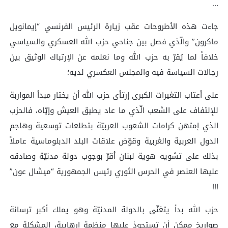
…
‏جاءت هذه الأطروحات عقب زيارة الرئيس الفرنسي “إيمانويل
ماكرون” والّذي فصل بين جناحي حزب الله العسكري والسياسي
خلافاً لما يُقرّ به حزب الله وما نعلمه عن الإرتباك الوثيق بين
رجالات السياسة فيه والمجلس العكسري لديه؛
‏على أعتاب التغيرات الكبرى إرتأى حزب الله أن يختار مبدأ المواربة
للإلتفاف على الشعب الّذي ما عاد يطيق العيش وإيّاه، فالحزب
الذي إمتهن كرامات الشعوب العربيّة بتطلعات توسعية وهاجم
الدول العربية والغربية وقوّض علاقات البلد الدبلوماسية عاملاً
بذلك على تشويه هوية لبنان أقرّ بوجوب دولة مدنيّة وصادقه
عليها العنصر في الحرس الثوري رئيس الجمهورية “ميشال عون”
!!!
‏حزب الله بدأ يتغنّى بالدولة المدنيّة وهو يملك أكبر ترسانة
صواريخ ممكن أن تستحوذ عليها منظمة إرهابية، المشكلة مع