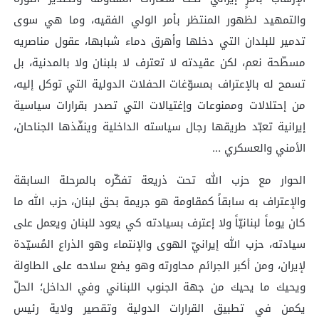
والتمهيد لظهور المنتظر بأمر الولي الفقيه، وما هي سوى
تدمير للبلدان التي دخلها وأهرق دماء شبابها، عقول مناصريه
مسطّحة نعم، لكن عقيدته لا تعترف لا بلبنان ولا بالمدنية، بل
تسمح له بالإعتراف بمسوّغات الحفلات الدولية التي توكل إليه،
من إحتلالات وممنوعات وإغتيالات التي تصدر بقرارات سياسية
إيرانية تعبّد طريقها رجال سياسته الداخلية وينفّذها الجناحان،
الأمني والعسكري …
‏الحوار مع حزب الله تحت ذريعة تفكّره بالمرحلة السابقة
والإعتراف به سابقاً كمقاومة هو جريمة بحق لبنان، حزب الله ما
كان يوماً لبنانيّاً ولا إعترف بسيادته كي يعود للبنان ويعمل على
سيادته، حزب الله إيرانيّ الهوى والإنتماء وهو الذراع المُسيّدة
لإيران، ومن أكبر الجرائم محاورته وهو يضع سلاحه على الطاولة
ويحيك ما يحيك من جهة الجنوب اللبناني وفي الداخل؛ الحلّ
يكمن في تطبيق القرارات الدولية وتقصير ولاية رئيس