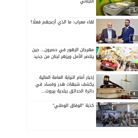
اللبناني
1
لقاء معراب: ما الذي أزعجهم فعلًا؟
2
مهرجان الزهور في حصرون… حين
ينتصر الأمل ويزهر لبنان من جديد
3
إخبار أمام النيابة العامة المالية
يكشف شبهات هدر وفساد في
دائرة الحدائق ببلدية بيروت…
4
كذبة “الوفاق الوطني”
5