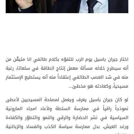
اختار جبران باسيل يوم الرب للتفوّه بكلام طائفي انا متيقّن من
أنه سيطرح خلاله مسألة معمل إنتاج الطاقة في سلعاتا، رغبة
منه في شد العصب الطائفي إعتقاداً منه أنه يستطيع الإستثمار
مسيحياً، وكعادته هو مخطئ…
لو كان جبران باسيل يعرف ويعمل لمصلحة المسيحيين لأعطى
نموذجاً راقياً في ممارسة السلطة ولأعاد امجاد المارونية
السياسية في نشر الحضارة والرقي والنمو والتطوّر والكفاءة
ورغد العيش، بدل ممارسة سياسة الكذب والفساد والزبائنية