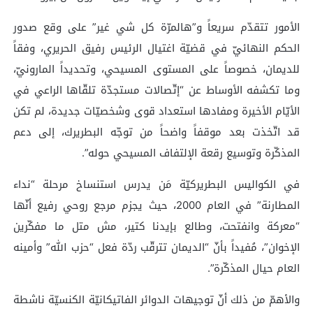
الأمور تتقدّم سريعاً و”هالمرّة كل شي غير” على وقع صدور
الحكم النهائيّ في قضيّة اغتيال الرئيس رفيق الحريري، وفقاً
للديمان، خصوصاً على المستوى المسيحي، وتحديداً المارونيّ،
وما تكشفه الأوساط عن “إتّصالات مستجدّة تلقّاها الراعي في
الأيّام الأخيرة ومفادها استعداد قوى وشخصيّات جديدة، لم تكن
قد اتّخذت بعد موقفاً واضحاً من توجّه البطريرك، إلى دعم
المذكّرة وتوسيع رقعة الإلتفاف المسيحي حوله”.
في الكواليس البطريركيّة مَن يدرس استنساخ مرحلة “نداء
المطارنة” في العام 2000، حيث يجزم مرجع روحي رفيع أنّها
“معركة وانفتحت، وطالع بإيدنا كتير، مش متل ما مفكّرين
الإخوان”، مُفيداً بأنّ “الديمان تترقّب ردّة فعل “حزب الله” وأمينه
العام حيال المذكّرة”.
والأهمّ من ذلك أنّ توجيهات الدوائر الفاتيكانيّة الكنسيّة ناشطة