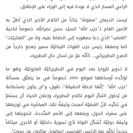
الراعي المسار الذي لا عودة فيه إلى الوراء على الإطلاق.
ليست الديمان “ممنونة” بتاتاً من الكلام الأخير الذي أطلّ به
الأمين العام لـ”حزب الله” السيّد حسن نصرالله، خصوصاً لناحية
“الغضب” الذي دعا جمهوره إلى الحفاظ عليه، ولا من “العنتريّات”
كما وصفها رئيس حزب القوات اللبنانيّة سمير جعجع خارجاً من
الصرح البطريركي… كأنّه عبّر عن لسان حال البطريرك.
لا تدوير للزوايا بعد اليوم في البطريركيّة المارونيّة، وهو ما
تؤكّده أوساطها لموقع mtv، خصوصاً في ما يتعلّق بمسألة
“حزب الله”. “إنّها لحظة الحقيقة”، تقول، و”لن يكون باستطاعة
مَن يُحاول التنكّر اليوم لكلام البطريرك وإعلان الحياد أن يستمرّ
في تنكّره، لأنّ القضيّة أصبحت وثيقةً تمّت المباشرة في توزيعها
على سفراء الدول، ورفعها إلى الأمم المتّحدة، لتحويلها إلى
وثيقة دوليّة تُشكّل النواة لأيّ تسوية داخليّة أو الأحرى ميثاقاً
جديداً تكلّم عنه الرئيس الفرنسي إيمانويل ماكرون من بيروت”.