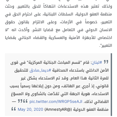
ولذلك تعتبر هذه الاستدعاءات انتهاكاً للحق بالتعبير. وحثت
منظمة العفو الدولية، السلطات اللبنانية، على احترام الحق في
التعبير، خصوصاً في الأزمات، وعلى الالتزام بقانون حقوق
الانسان الدولي في التعامل مع قضايا النشر. وأكدت انه “لا
اختصاص للأجهزة الأمنية والعسكرية والقضاء الجنائي بقضايا
التعبير”.
#لبنان
: قام "قسم المباحث الجنائية المركزية" في قوى
الأمن الداخلي باستدعاء الصحافية
#ديما_صادق
للتحقيق
للمرة الثانية هذا العام. وقد تم الاستدعاء بشكل غير
قانوني، إذ أجري عبر الهاتف، ومن دون إبلاغها رسمياً بسبب
الاستدعاء، هوية الجهة التي تقدّمت بالشكوى ولا المسوّغ
القضائي لذلك.
pic.twitter.com/WRGP5seAJI
—
منظمة العفو الدولية (@AmnestyAR)
May 20, 2020