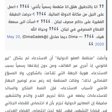
انا بالتحقيق هلق.انا متهمة رسمياً بأنني:
١-اعمل
على النيل من مكانة الدولة المالية.
٢-حرضت الطبقة
الفقيرة على حاكم مصرف لبنان .
٣-اسأت الى سمعة
القطاع المصرفي في لبنان.
وحياة الله
هيك.
— Dima ديما صادق (@DimaSadek)
May 20,
2020
وأعلنت “منظمة العفو الدولية” أن الاستدعاء تم بشكل “غير
قانوني، إذ أجري عبر الهاتف، ومن دون إبلاغها رسمياً بسبب
الاستدعاء، هوية الجهة التي تقدّمت بالشكوى، ولا المسوّغ
القضائي لذلك”. وقالت المنظمة إنه رغم عدم توضيح الجهاز
الأمني لأسباب الاستدعاء، فإن النمط المتكرر والسائد
للاستدعاءات يضعه في خانة تجريم القدح والذم والتشهير،
مضيفة إن المعايير الدولية تجزم بأن لا اختصاص للقضاء الجنائي
في قضايا التشهير، فهي تقع تحت اختصاص القضاء العدلي،