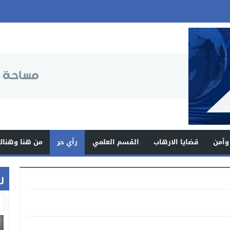
وأمن
قضايا الارهاب
القسم العلمي
رأي حر
من هنا وهناك
ر