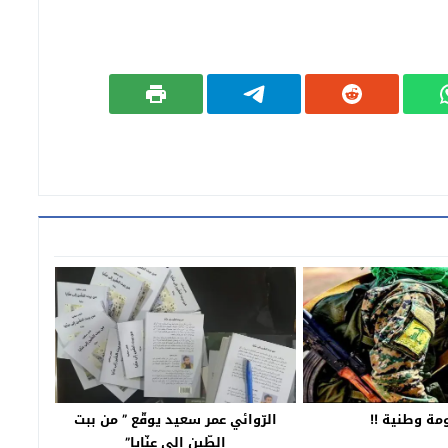
ة وطنية !!
الرّوائي عمر سعيد يوقّع ” من ببت
الطّين إلى عنّايا”