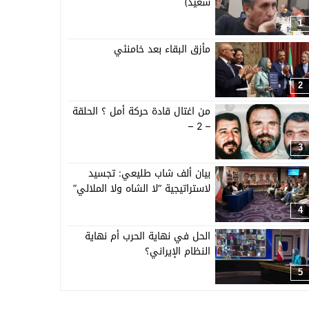
سعيد)
1
مأزق البقاء بعد خامنئي
2
من اغتال قادة حركة أمل ؟ الحلقة
– 2 –
3
بيان ألف شاب طليعي: تجسيد
لاستراتيجية “لا الشاه ولا الملالي”
4
الحل في نهاية الحرب أم نهاية
النظام الإيراني؟
5