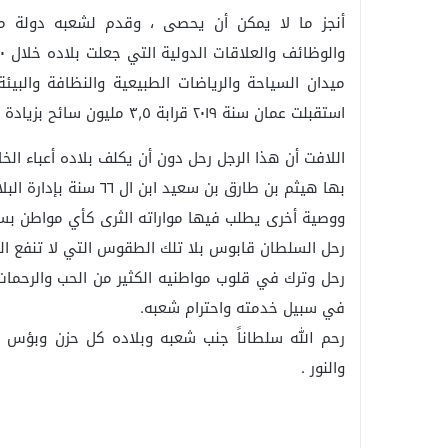
أنجز ما لا يمكن أن يحصى ، وقدم لشعبه دولة منحت
ميدان السياحة والرياضات الطبيعية والنظافة والبيئة
استقبلت عمان سنة ٢٠١٩ قرابة ٣,٥ مليون سائح بزيادة قاربت ال ٥٪ عن ٢٠١٨
اللافت أن هذا الرجل رحل دون أن يكلف بلاده أعباء الخل
بها هيثم بن طارق بن سعيد ابن ال ٦٦ سنة بإدارة البلاد من بعده ..
ووصية أخرى يطلب فيها مواراته الثرى كأي مواطن بسيط 
رحل السلطان قابوس بلا تلك الطقوس التي لا تنفع الحا
رحل وترك في قلوب مواطنيه الكثير من الحب والرحمات 
في سبيل خدمته واحترام شعبه.
رحم الله سلطاناً جنب شعبه وبلاده كل حزن وبؤس 
والنور .