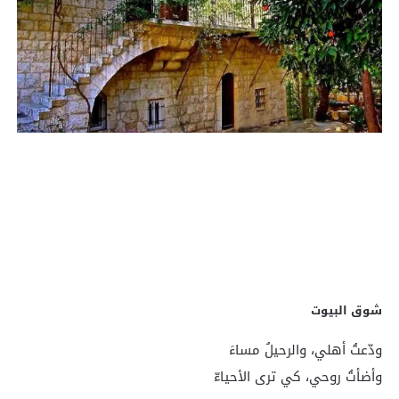
شوق البيوت
ودّعتُ أهلي، والرحيلُ مساءَ
وأضأتُ روحي، كي ترى الأحياءّ