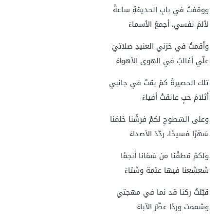
ووقفتُ في بابِ الحديقةِ ساعةً
لألمَ نفسي، أجمعُ الأسماءَ
وأقمتُ في حُزني العنيدِ صلاتيَ
علّي أغالبُ في الهوى الأهواءَ
تلك الحصيرةُ كمْ بقتْ في جانبي
أثلامَ حبٍ عانقتْ أفياءَ
وعلى السّطوحِ لكمْ فرشْنا حُلمَنا
سَهَرًا فسيحًا، ردّدَ الأصداءَ
ولكمْ قطفْنا من سَمَانا أنجمًا
شعشعنا فيها عتمة وشتاءَ
قبّلتُ ركنا قد نما في مهجتي
وشممت وردًا عطّرَ الآباءَ