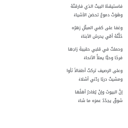
فاستيقظَ البيتُ الذي فارقتْهُ
وهَوَتْ دموعٌ تحضن الأشياءَ
وغفا على كفي المبلّلِ زهرُه
خَلَّتْهُ أمّي يحرسُ الأبناءَ
وحملتُ في قلبي حقيبةَ زادِها
فرحًا وحبًّا يملأُ الأنحاءَ
وعلى الرصيف تركتُ أطفالاً نَأوا
ومشيتُ دربًا ردّني أشلاءَ
إنَّ البيوتَ وإنْ يُغادرُ أهلُها
شوقٌ يجدّدُ عمرَه ما شاءَ