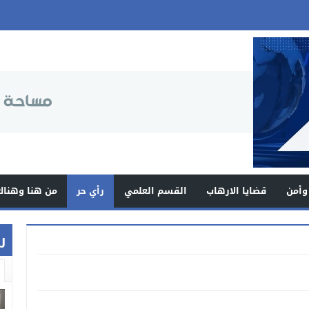
وأمن
قضايا الارهاب
القسم العلمي
رأي حر
من هنا وهناك
ر