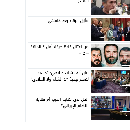
سعيد)
1
مأزق البقاء بعد خامنئي
2
من اغتال قادة حركة أمل ؟ الحلقة
– 2 –
3
بيان ألف شاب طليعي: تجسيد
لاستراتيجية “لا الشاه ولا الملالي”
4
الحل في نهاية الحرب أم نهاية
النظام الإيراني؟
5