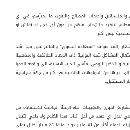
والمتسلقين وأصحاب المصالح والنفوذ، ما يميزّهم، في اي
المطلق لتنفيذ ما يُطلب منهم من دون أي خجل او نقاش او
لشخصية ليس أكثر.
شعار زائف عنوانه “استعادة الحقوق” والقائم على مبدأ شد
فتعال المشاكل شبه اليومية ذات الابعاد الطائفية والمذهبية
ابية والتذكير اليومي بمآسي الحرب الاهلية، الى واقعة الحمرا
، الى غيرها من المواجهات الكلامية مع اكثر من جهة سياسية
ار المستقبل..
اريع الكبرى والتعيينات، تلك الرغبة الجامحة للاستفادة من
ي لبذل اي جهد من أجل اثبات هذا الكلام ولا داعي لتبيان
الأدلة والبراهين، فملف صفقات الكهرباء، الذي كبد خزينة الدولة أكثر من 41 مليار دولار منها 31 ملياراً خلال تولي