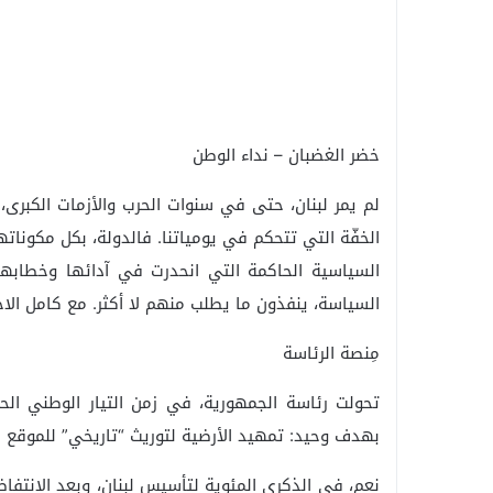
خضر الغضبان – نداء الوطن
لم يمر لبنان، حتى في سنوات الحرب والأزمات الكبرى، 
الخفّة التي تتحكم في يومياتنا. فالدولة، بكل مكوناته
السياسية الحاكمة التي انحدرت في آدائها وخطابها
السياسة، ينفذون ما يطلب منهم لا أكثر. مع كامل الاح
مِنصة الرئاسة
تحولت رئاسة الجمهورية، في زمن التيار الوطني ال
بهدف وحيد: تمهيد الأرضية لتوريث “تاريخي” للموقع ال
نعم، في الذكرى المئوية لتأسيس لبنان، وبعد الانتفاض