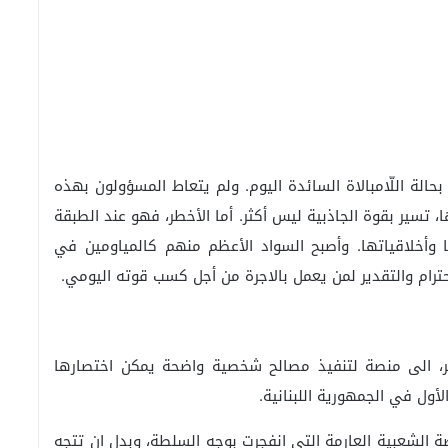
بحالة اللّامبالاة السائدة اليوم. ولم يتعاط المسؤولون بهذه
ا، تسير بقوة الجاذبية ليس أكثر. أما الأخطر، فهو عند الطبقة
 وأخلاقياتها. وأصبح السواد الأعظم منهم كالمياومين في
ترام والتقدير لمن يعمل بالاجرة من أجل كسب قوته اليومي.
حر، الى منصة لتنفيذ مصالح شخصية واضحة يمكن اختصارها
أول في الجمهورية اللبنانية.
ة الشعبية العارمة التي انفجرت بوجه السلطة، وبدل ان تتجه