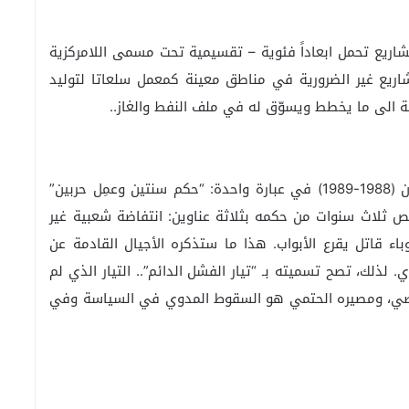
مشاريع تحمل ابعاداً فئوية – تقسيمية تحت مسمى اللامركزية
اريع غير الضرورية في مناطق معينة كمعمل سلعاتا لتوليد
فة الى ما يخطط ويسوّق له في ملف النفط والغاز..
يمكن تلخيص فترة الحكم السابقة للجنرال ميشال عون (1988-1989) في عبارة واحدة: “حكم سنتين وعمِل حربين”
تلخيص ثلاث سنوات من حكمه بثلاثة عناوين: انتفاضة شعبية غير
ء قاتل يقرع الأبواب. هذا ما ستذكره الأجيال القادمة عن
 لذلك، تصح تسميته بـ “تيار الفشل الدائم”.. التيار الذي لم
لماضي، ومصيره الحتمي هو السقوط المدوي في السياسة وفي