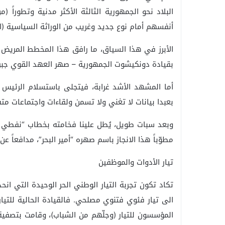
البلاد نحو الجمهورية الثالثة الأكثر مدنية وتطوراً 
أنفسهم أمام نوع جديد وغريب من الوراثة السياسية (ا
الأبرز في هذا السياق، ما رافق هذا المخطط المريض
بقيادة دونكيشوت الجمهورية – صهر العهد القوي جبرا
أما المشهد الأشد غرابة، فيتجلى باستسلام الرئيس –
بعبدا بيانات لا تغني ولا تسمن ولقاءات واجتماعات متفر
وبعد سبات طويل، يُطل علينا فخامته بخطاب “نفطي تا
مطوّباً هذا الانجاز باسم صهره “أمير البحر”، مدافعاً ع
تيار الأدوات والموظفين
تكاد تكون تجربة التيار الوطني الحر الوحيدة التي 
الى تيار فئوي فتنوي مصلحي. فالقيادة الحالية للتيا
المؤسسون للتيار (وجلّهم من الشباب)، وقامت بتصفية 