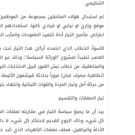
التنظيمي.
تم استبدال هؤلاء المناضلين بمجموعة من الموظفين 
موقع وزاري او نيابي او قيادي كانوا، استعدادهم 
اعتراض. فأصبح التيار أداة لتنفيذ الطموحات والمآرب ا
الأسوأ، الخطاب الذي اعتمده أركان هذا التيار تحت 
العصب تنفيذاً لمشروع “الوراثة السياسة”، وذلك عبر ا
والمناطقية، من خطاب نبش القبور قبيل الانتخابات الني
(تظاهرة مصرف لبنان) مروراً بحادثة قبرشمون الأليمة
من حركة أمل وتيار المردة والقوات اللبنانية وانتهاء بتي
تيار الصفقات والتقسيم
بيد أن ما يصبغ سياسة التيار في مقاربته لملفات المش
كل شيء، وذاك الجوع القديم لاحتكار كل شيء، لا داع