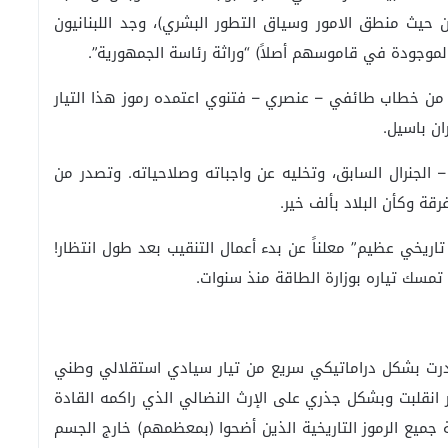
(من حيث منطق الامور وسياق التطور البشري)، وجد اللبنانيون
لموجودة في قاموسهم أصلاً) “وراثة رئاسة الجمهورية”.
 من خطاب طائفي – عنصري – فتنوي اعتمده رموز هذا التيار
ن باسيل.
 الجنرال السابق، وتخليه عن واجباته وصلاحياته. وتصدر من
قة وكأن البلاد بألف خير.
ريخي عظيم” معلناً عن بدء أعمال التنقيب بعد طول انتظار!
ن تمسك تياره بوزارة الطاقة منذ سنوات.
انحدرت بشكل دراماتيكي سريع من تيار سيادي استقلالي وطني
ر انقلبت وبشكل جذري على الإرث النضالي الذي راكمه القادة
جميع الرموز التاريخية الذين أضحوا (بمعظمهم) خارج الجسم