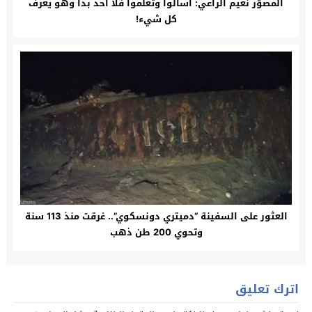
المصوّر نعيم الراعي: اسألوا وتعلموا فلا أحد بدأ وهو يعرف
كل شيء!
العثور على السفينة “دميتري دونسكوي”.. غرقت منذ 113 سنة
وتحوي 200 طن ذهب
اترك تعليق