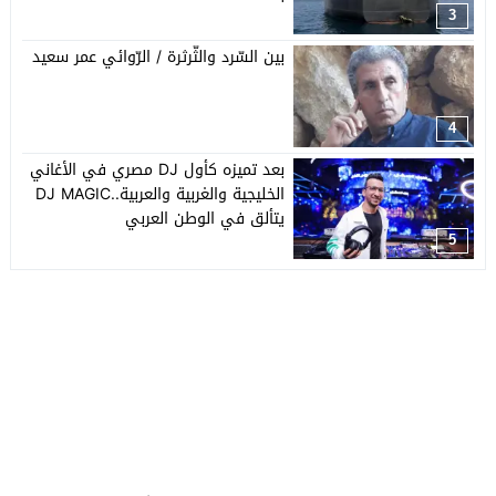
3
بين السّرد والثّرثرة / الرّوائي عمر سعيد
4
بعد تميزه كأول DJ مصري في الأغاني
الخليجية والغربية والعربية..DJ MAGIC
يتألق في الوطن العربي
5