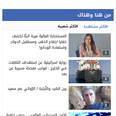
من هنا وهناك
الأكثر شعبية
الأكثر مشاهدة
المستشارة المالية ميرنا البنّا تكشف
خفايا ارتفاع الذهب ومستقبل الدولار
واستعادة الودائع!
1
رواية اسرائيلية عن استهداف الناقلات
في الخليج : قوارب مفخخة مسيرة عن
بعد
2
بين السّرد والثّرثرة / الرّوائي عمر سعيد
3
الأمن السيبراني العالمي… حروب خلفية