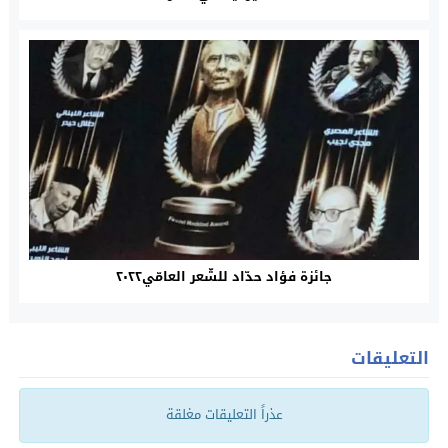
جائزة فؤاد حدّاد للشّعر العامّي٢٠٢٢
التعليقات
عذراً التعليقات مغلقة