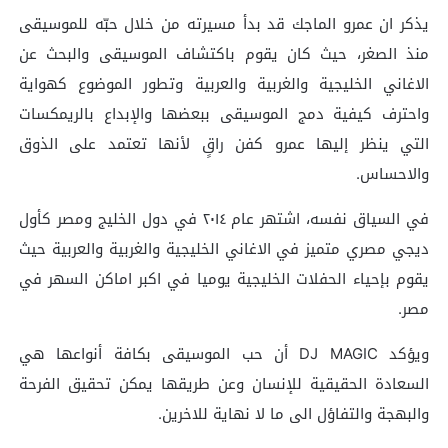
يذكر ان عمرو الماجك قد بدأ مسيرته من خلال حبّه للموسيقى
منذ الصغر، حيث كان يقوم باكتشاف الموسيقى والبحث عن
الاغاني الخليجية والغربية والعربية وتطور الموضوع كهواية
واحترف كيفية دمج الموسيقى ببعضها والإبداع بالريمكسات
التي ينظر إليها عمرو كفن راقٍ لأنها تعتمد على الذوق
والاحساس.
في السياق نفسه، اشتهر عام ٢٠١٤ في دول الخليج ومصر كأول
ديجي مصري متميز في الاغاني الخليجية والغربية والعربية حيث
يقوم بإحياء الحفلات الخليجية يوميا في اكبر اماكن السهر في
مصر.
ويؤكد DJ MAGIC أن حب الموسيقى بكافة أنواعها هي
السعادة الحقيقية للإنسان وعن طريقها يمكن تحقيق الفرحة
والبهجة والتفاؤل الى ما لا نهاية للاخرين.