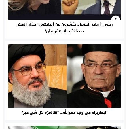
ريفي: أرباب الفساد يكشّرون عن أنيابهم… حذارِ المسّ
بحصانة بولا يعقوبيان!
البطريرك في وجه نصرالله… “هالمرّة كل شي غير”