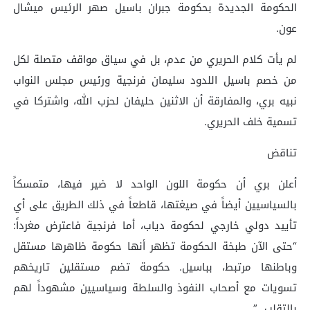
الحكومة الجديدة بحكومة جبران باسيل صهر الرئيس ميشال
عون.
لم يأت كلام الحريري من عدم، بل في سياق مواقف متصلة لكل
من خصم باسيل اللدود سليمان فرنجية ورئيس مجلس النواب
نبيه بري، والمفارقة أن الاثنين حليفان لحزب الله، واشتركا في
تسمية خلف الحريري.
تناقض
أعلن بري أن حكومة اللون الواحد لا ضير فيها، متمسكاً
بالسياسيين أيضاً في صيغتها، قاطعاً في ذلك الطريق على أي
تأييد دولي خارجي لحكومة دياب، أما فرنجية فاعترض مغرداً:
“حتى الآن طبخة الحكومة تظهر أنها حكومة ظاهرها مستقل
وباطنها مرتبط، بباسيل. حكومة تضم مستقلين تاريخهم
تسويات مع أصحاب النفوذ والسلطة وسياسيين مشهوداً لهم
بالتقلب…”.