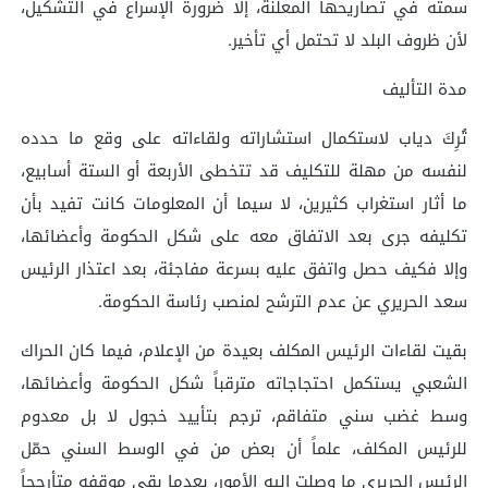
سمته في تصاريحها المعلنة، إلا ضرورة الإسراع في التشكيل،
لأن ظروف البلد لا تحتمل أي تأخير.
مدة التأليف
تُرِكَ دياب لاستكمال استشاراته ولقاءاته على وقع ما حدده
لنفسه من مهلة للتكليف قد تتخطى الأربعة أو الستة أسابيع،
ما أثار استغراب كثيرين، لا سيما أن المعلومات كانت تفيد بأن
تكليفه جرى بعد الاتفاق معه على شكل الحكومة وأعضائها،
وإلا فكيف حصل واتفق عليه بسرعة مفاجئة، بعد اعتذار الرئيس
سعد الحريري عن عدم الترشح لمنصب رئاسة الحكومة.
بقيت لقاءات الرئيس المكلف بعيدة من الإعلام، فيما كان الحراك
الشعبي يستكمل احتجاجاته مترقباً شكل الحكومة وأعضائها،
وسط غضب سني متفاقم، ترجم بتأييد خجول لا بل معدوم
للرئيس المكلف، علماً أن بعض من في الوسط السني حمّل
الرئيس الحريري ما وصلت إليه الأمور، بعدما بقي موقفه متأرجحاً