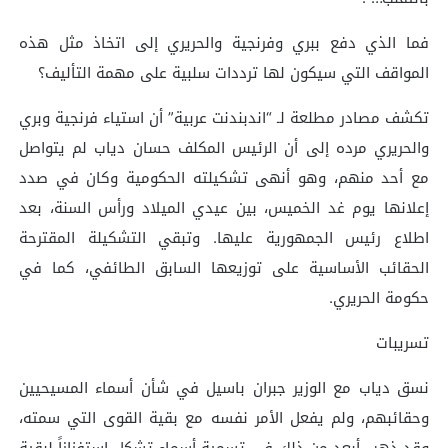
فما الذي دفع ببري وفرنجية والحريري إلى اتخاذ مثل هذه
المواقف التي سيكون لها ترددات سلبية على مهمة التأليف؟
تكشف مصادر مطلعة لـ “اندبندنت عربية” أن استياء فرنجية وبري
والحريري مرده إلى أن الرئيس المكلف حسان دياب لم يتواصل
مع أحد منهم، وهو أنهى تشكيلته الحكومية وكان في صدد
إعلانها يوم غد الخميس، بين عيدي الميلاد ورأس السنة، بعد
اطلاع رئيس الجمهورية عليها. وتبقي التشكيلة المقترحة
الحقائب الأساسية على توزيعها السابق الطائفي، كما في
حكومة الحريري.
تسريبات
نسق دياب مع الوزير جبران باسيل في شأن أسماء المسيحيين
وحقائبهم، ولم يفعل الأمر نفسه مع بقية القوى التي سمته،
وقد ذهب أبعد من ذلك في تسمية أسماء تشكل استفزازاً لبقية