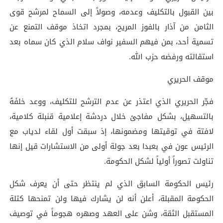
بين القبول بالتكليف وعدمه، وصولاً إلى السماح لمرشح قوى
الثامن من آذار بالفوز المريح، بمجرد اتخاذ موقف التمنع عن
تسمية أحد، بمن فيهم السفير نواف سلام الذي كان سماه بعد
استقالته ورفضه حزب الله.
موقف الحريري
فجّر الحريري الذي اعتذر عن عدم الترشح للتكليف، ووعد خلفَهُ
بالتسهيل، بشكل مفاجئ خلال دردشة إعلامية قنبلة كلامية،
لافتة في توقيتها ومضمونها، إذ سبقت أول لقاء لدياب مع
الرئيس عون في بعبدا بعد جولة أولى من الاستشارات قيل إنها
تناولت تصوراً أولياً لشكل الحكومة.
رئيس الحكومة السابق الذي لم ينتظر حتى أن يعرف شكل
الحكومة المقبلة، أعلن أنه لن يشارك فيها ولن تمنحها كتلة
المستقبل الثقة، وشن على العهد وصهره هجوماً في توصيف