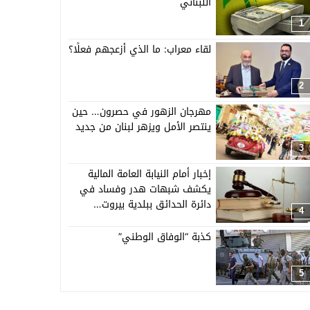
اللبناني
1
لقاء معراب: ما الذي أزعجهم فعلًا؟
2
مهرجان الزهور في حصرون… حين
ينتصر الأمل ويزهر لبنان من جديد
3
إخبار أمام النيابة العامة المالية
يكشف شبهات هدر وفساد في
دائرة الحدائق ببلدية بيروت…
4
كذبة “الوفاق الوطني”
5