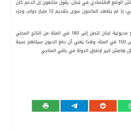
اش الوضع الاقتصادي في لبنان، يقول متابعون إن الدعم كان
مخيبا في المؤتمر الذي أقيم بباريس في أبريل الماضي، إذ لم يتعهد المانحون سوى بتقديم 12 مليار دولار، وجزء
في غضون ذلك، يرجح صندوق النقد الدولي أن ترتفع مديونية لبنان لتصل إلى 180 في المئة من الناتج المحلي
الإجمالي في خمس سنوات، بنيما يصل الرقم حاليا إلى 150 في المئة، وهذا يعني أن دفع الديون سيلتهم نسبة
ظل هامش كبير لإنفاق الدولة في باقي المناحي