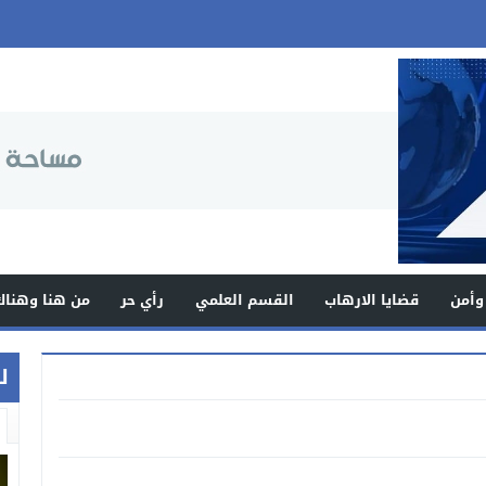
وأمن
قضايا الارهاب
القسم العلمي
رأي حر
من هنا وهناك
ل