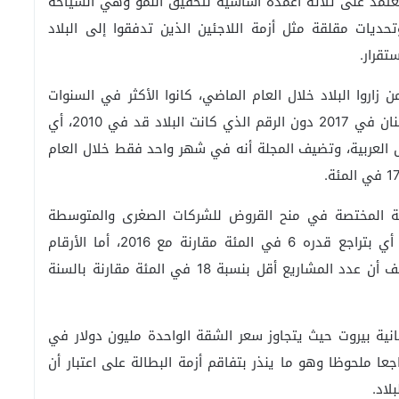
 يعتمد على ثلاثة أعمدة أساسية لتحقيق النمو وهي السياحة
تحديات مقلقة مثل أزمة اللاجئين الذين تدفقوا إلى البلاد
تقرار.
زاروا البلاد خلال العام الماضي، كانوا الأكثر في السنوات
الخمس الماضية، ومع ذلك، يظل السياح الذين زاروا لبنان في 2017 دون الرقم الذي كانت البلاد قد في 2010، أي
 العربية، وتضيف المجلة أنه في شهر واحد فقط خلال العام
انية المختصة في منح القروض للشركات الصغرى والمتوسطة
أشرفت على 117 مشروعا فقط خلال العام الماضي، أي بتراجع قدره 6 في المئة مقارنة مع 2016، أما الأرقام
المسجلة في السنة الحالية فلا تطمئن أيضا، إذ تكشف أن عدد المشاريع أقل بنسبة 18 في المئة مقارنة بالسنة
انية بيروت حيث يتجاوز سعر الشقة الواحدة مليون دولار في
عا ملحوظا وهو ما ينذر بتفاقم أزمة البطالة على اعتبار أن
لاد.