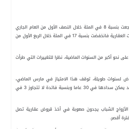
وتكشف البيانات أن عدد تراخيص البناء في بيروت تراجعت بنسبة 8 في المئة خلال النصف الأول من العام الجاري
مقارنة بالفترة نفسها من السنة الماضية، أما الصفقات العقارية فانخفضت بنسبة 17 في المئة خلال الربع الأول من
ى نحو أكبر من السنوات الماضية، نظرا للتغييرات التي طرأت
روض لسنوات طويلة، توقف هذا الامتياز في مارس الماضي،
وبالتالي، لم تعد ثمة إمكانية لأخذ قروض طويلة الأمد يمكن سدادها في 30 عاما وبنسبة فائدة لا تتجاوز 3 في
ى الأزواج الشباب يجدون صعوبة في أخذ قروض عقارية تصل