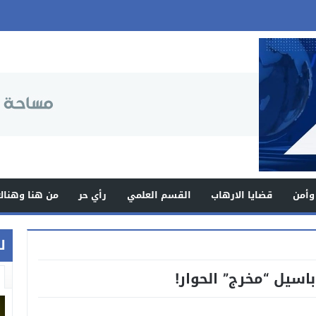
وأمن
قضايا الارهاب
القسم العلمي
رأي حر
من هنا وهناك
ل
سيل “مخرج” الحوار!