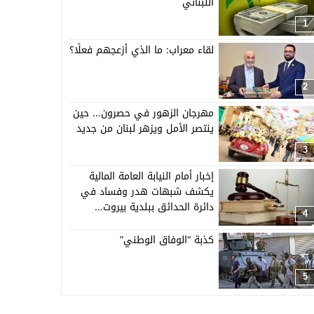
اللبناني
1
لقاء معراب: ما الذي أزعجهم فعلًا؟
2
مهرجان الزهور في حصرون… حين
ينتصر الأمل ويزهر لبنان من جديد
3
إخبار أمام النيابة العامة المالية
يكشف شبهات هدر وفساد في
دائرة الحدائق ببلدية بيروت…
4
كذبة “الوفاق الوطني”
5