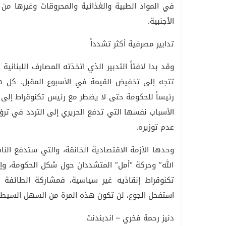
في المواد الطبية والغذائية والمحروقات وغيرها من ا
الأجنبية.
تدابير مصرفية أكثر تشدداً
وقد بدا لافتاً التدبير الذي اتخذته المصارف اللبنان
تتجه إلى تخفيض القيمة في الأسبوع المقبل. كل ه
رئيساً للحكومة حتى لا يضطر مع رئيس تكنوقراط إلى تح
الأسباب نفسها التي تدفع الحريري إلى التردد في تر
عدم توزيره.
وحدها الأزمة الاقتصادية الخانقة، والتي ستدفع النا
الله” وحركة “أمل” المتشددان حول شكل الحكومة، وإص
تكنوقراط إنقاذيه غير سياسية، فمشاركة الطائفة 
استفحل الجوع، لن تكون هذه المرة من السهل السيطر
دنيز رحمة فخري – اندبندنت