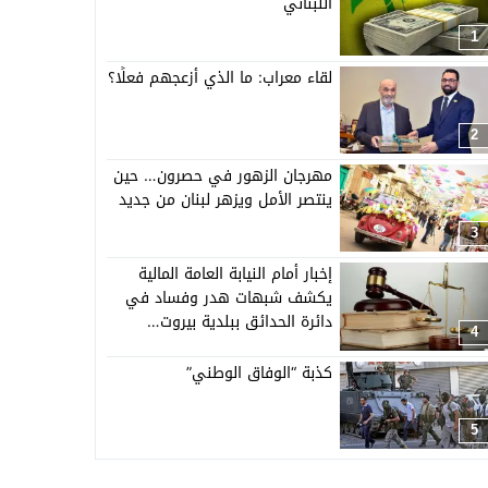
اللبناني
1
لقاء معراب: ما الذي أزعجهم فعلًا؟
2
مهرجان الزهور في حصرون… حين
ينتصر الأمل ويزهر لبنان من جديد
3
إخبار أمام النيابة العامة المالية
يكشف شبهات هدر وفساد في
دائرة الحدائق ببلدية بيروت…
4
كذبة “الوفاق الوطني”
5