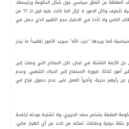
غرف المغلقة عن اتفاق سياسي حول شكل الحكومة ورئيسها،
في وقت تقول مصادر دبلوماسية إن السلطة السياسية تتصرف وكأن الامور لا تزال كما كانت عليه قبل الـ 17 من
لب الناس ولا تأخذ في الاعتبار حجم التغيير الذي حصل في
اسية كما يريدها “حزب الله” سيزيد الأمور تعقيداً ما ينذر
ل الأزمة الناشئة في لبنان، لكن النصائح التي وصلت إلى
 أمور ثلاثة: ضرورة الاستماع إلى الحراك الشعبي، وعدم
 عن رأيهم بحرية، وأخيراً العمل على عدم حصول فراغ في
حكومة المقبلة بشخص سعد الحريري، ولا تشترط عودته لرئاسة
تع بثقة دولية وعلاقات تمكنه من الحد من أي انهيار مالي،