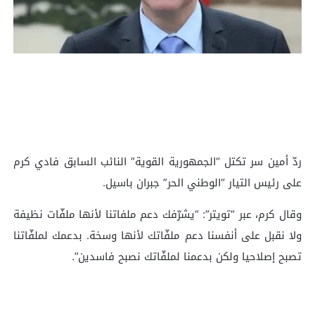
ردّ أمين سر تكتل “الجمهورية القوية” النائب السابق فادي كرم
على رئيس التيار “الوطني الحر” جبران باسيل.
وقال كرم، عبر “تويتر”: “يشرّفك دعم ملفاتنا لأنها ملفّات نظيفة
ولا نقبل على أنفسنا دعم ملفّاتك لأنها وسخة. بدعمك لملفّاتنا
تصبح إصلاحيا ولكن بدعمنا لملفّاتك نصبح فاسدين”.