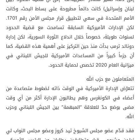
لبنان وإسرائيل) كانت دائماً مطروحة على بساط البحث، وكانت
الأمم المتحدة في سعي لتطبيق قرار مجلس الأمن رقم 1701.
لكن الإدارات الأميركية السابقة تسامحت مع قضية الحدود
لسنوات طويلة، خصوصاً خلال اندلاع الثورة السورية، لكن إدارة
دونالد ترمب بدأت منذ حين التركيز على أهمية هذه القضية، كما
أن جزءاً كبيراً من المساعدات الأميركية للجيش اللبناني في
ميزانية العام 2020 تخصص لحماية الحدود.
المتعاملون مع حزب الله
تتعرّض الإدارة الأميركية في الوقت ذاته لضغوط متصاعدة من
أعضاء في الكونغرس وهم يطالبون الإدارة أكثر من أي وقت
مضى بوضع حدّ للعلاقة “المبهمة” بين الجيش اللبناني وحزب
الله.
فقد قدّم عضو مجلس الشيوخ تيد كروز وعضو مجلس النواب لي
زيلدن مشروعي قرار متطابقين يطلبان من الرئيس الأميركي