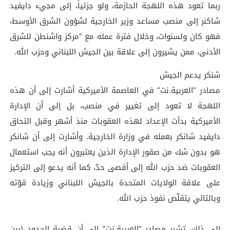
ربما تعود هذه اللهجة الحازمة، ولو جزئياً، إلى مجيء دايفيد
شاكنر إلى منصب مساعد وزير الخارجية لشؤون الشرق الأوسط،
فهو كان ولسنوات، وخلال فترة عمله مع “مركز واشنطن للشرق
الأدنى، ممن يشيرون إلى علاقة بين الجيش اللبناني وحزب الله.
شنكر يدعم الجيش
مصادر “العربية.نت” في العاصمة الأميركية أشارت إلى أن هذه
اللهجة لا تعود إلى تغيير في منصب، بل إلى أن الإدارة
الأميركية بدأت الإعداد لهذه العقوبات منذ أشهر وقبل التحاق
دايفيد شانكر بعمله في وزارة الخارجية. وأشارت إلى أن شانكر
هو بدون شك من صقور الإدارة الذين يعتبرون أنه يجب استعمال
العقوبات ضد حزب الله إلى أقصى حدّ، كما أنه يدعو إلى التركيز
على علاقة الولايات المتحدة بالجيش اللبناني وزيادة قوّته
وبالتالي يتقلّص نفوذ حزب الله.
إلى ذلك، تشير مصادر “العربية.نت” إلى أن قضية الحدود (بين