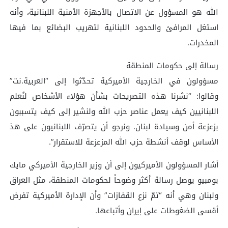
الله هو المسؤول عن الاتصال بالأجهزة الأمنية اللبنانية، وأنه
استغل المرافئ والحدود اللبنانية لتهريب البضائع بما فيها
المخدرات.
رسالة إلى حكومات المنطقة
مسؤولون في الخارجية الأميركية تحدّثوا إلى “العربية.نت”
وقالوا: “نشرنا هذه التصريحات بشأن هؤلاء الأشخاص لنُعلم
اللبنانيين كيف يعمل عناصر حزب الله ولنشير إلى كيف يتسببون
بزعزعة أمن وسيادة لبنان. ونرجو أن يتصرّف اللبنانيون على هذ
الأساس لوقف أنشطة حزب الله المزعزعة للاستقرار”.
أشار المسؤولون الأميركيون إلى أن وزير الخارجية الأميركي مايك
بومبيو يوصل رسالة أكثر وضوحاً لحكومات المنطقة، مثل العراق
ولبنان وهي أنه “تمّ نزع القفازات” وأن الإدارة الأميركية تفرض
أقسى الضغوطات على إيران وأتباعها.