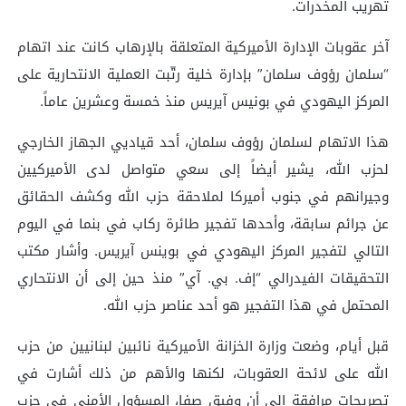
تهريب المخدرات.
آخر عقوبات الإدارة الأميركية المتعلقة بالإرهاب كانت عند اتهام
“سلمان رؤوف سلمان” بإدارة خلية رتّبت العملية الانتحارية على
المركز اليهودي في بونيس آيريس منذ خمسة وعشرين عاماً.
هذا الاتهام لسلمان رؤوف سلمان، أحد قياديي الجهاز الخارجي
لحزب الله، يشير أيضاً إلى سعي متواصل لدى الأميركيين
وجيرانهم في جنوب أميركا لملاحقة حزب الله وكشف الحقائق
عن جرائم سابقة، وأحدها تفجير طائرة ركاب في بنما في اليوم
التالي لتفجير المركز اليهودي في بوينس آيريس. وأشار مكتب
التحقيقات الفيدرالي “إف. بي. آي” منذ حين إلى أن الانتحاري
المحتمل في هذا التفجير هو أحد عناصر حزب الله.
قبل أيام، وضعت وزارة الخزانة الأميركية نائبين لبنانيين من حزب
الله على لائحة العقوبات، لكنها والأهم من ذلك أشارت في
تصريحات مرافقة إلى أن وفيق صفا، المسؤول الأمني في حزب