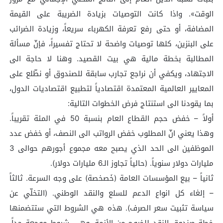
الوقت». واذا كانت التوصيات بزيادة الضريبة على القيمة
المضافة، أو حتى رفع تعرفة الكهرباء سريعاً، وزيادة الضرائب
على البنزين، كلها توصيات واضحة لا تحتاج تفسيراً، فإنّ مسألة
المطالبة بخطة مالية هي بيت القصيد. وهنا لا حاجة الى
الاجتهاد، ويكفي أن نراجع تجارب سابقة للصندوق أو نطّلع على
المعايير العالمية المعتمدة اقتصادياً لتطبيع اقتصاديات الدول،
بما يقودنا الى استنتاج فرض الخطوات التالية:
أولاً – خفض حجم القطاع العام بنسبة 50 في المئة تقريباً.
وهذا يعني انّ المطلوب خفض الرواتب الى النصف، أو خفض عدد
الموظفين الى الحد الذي يصبح معه مجموع أجورهم حوالى 3
مليارات دولار سنوياً. (حالياً تجاوز الـ6 مليارات دولار).
ثانياً – بيع المؤسسات العامة (خَصخصة) على وجه السرعة. ثالثاً
– إلغاء كل انواع الدعم للسلع والنقد الوطني. (التخلّي عن
سياسة تثبيت سعر الصرف). هذه هي الشروط التي ستتضمنها
خطة صندوق النقد للخروج من الأزمة. وهي شروط موجعة جداً،