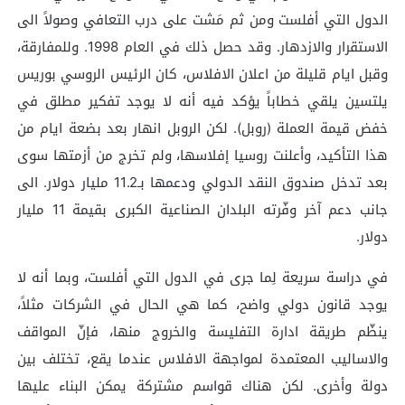
الدول التي أفلست ومن ثم مَشت على درب التعافي وصولاً الى
الاستقرار والازدهار. وقد حصل ذلك في العام 1998. وللمفارقة،
وقبل ايام قليلة من اعلان الافلاس، كان الرئيس الروسي بوريس
يلتسين يلقي خطاباً يؤكد فيه أنه لا يوجد تفكير مطلق في
خفض قيمة العملة (روبل). لكن الروبل انهار بعد بضعة ايام من
هذا التأكيد، وأعلنت روسيا إفلاسها، ولم تخرج من أزمتها سوى
بعد تدخل صندوق النقد الدولي ودعمها بـ11.2 مليار دولار. الى
جانب دعم آخر وفّرته البلدان الصناعية الكبرى بقيمة 11 مليار
دولار.
في دراسة سريعة لِما جرى في الدول التي أفلست، وبما أنه لا
يوجد قانون دولي واضح، كما هي الحال في الشركات مثلاً،
ينظّم طريقة ادارة التفليسة والخروج منها، فإنّ المواقف
والاساليب المعتمدة لمواجهة الافلاس عندما يقع، تختلف بين
دولة وأخرى. لكن هناك قواسم مشتركة يمكن البناء عليها