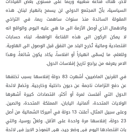
لآخر، هناك قناعة شعبية وربما على مستوى بعض القيادات
السياسية، بأنّ المجتمع الدولي لن يسمح بانهيار لبنان. هذه
المقولة السائدة منذ سنوات ساهمت ربما، في التراخي
والاهمال الذي أوصل الأزمة الى ما هي عليه اليوم. والواقع انه
لا يمكن الركون الى هذه القناعة الواهمة، لبناء حسابات
اقتصادية ومالية تُخرج البلد من النفق قبل الوصول الى الهاوية.
وللعلم، ما يُسمّى انهياراً أو افلاساً، يكاد يكون شائعاً، وهذا
الامر يعرفه من يراجع تاريخ إفلاسات الدول.
في القرنين الماضيين، أشهرت 83 دولة إفلاسها بسبب تخلفها
عن دفع التزامات ناجمة عن ديون داخلية وخارجية. وتضمّ لائحة
الدول التي أفلست لمرة أو أكثر، اقتصادات كبيرة أشهرها
الولايات المتحدة، ألمانيا، اليابان، المملكة المتحدة، والصين.
وعلى سبيل المثال، أعلنت 13 دولة في أميركا الشمالية من أصل
23 دولة، إفلاسها مرة واحدة على الأقل. ولعلّ روسيا، والتي
بات اقتصادها اليوم في وضع جيد، هي النموذج الابرز في لائحة