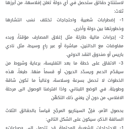
لاستنتاج حقائق ستحصل في أي دولة تعلن إفلاسها، من أبرزها
ثلاث:
1- إضطرابات شعبية واحتجاجات تختلف نسَب انتشارها
وخطورتها بين دولة وأخرى.
2- إجراءات مالية طارئة مثل إغلاق المصارف مؤقتاً، وبدء
مفاوضات مع الدائنين، مباشرة أو عبر راعٍ وسيط، مثل نادي
باريس أو صندوق النقد الدولي.
3- الاتفاق على خطة ما بعد التفليسة، برعاية وشروط من
سيقدّم الدعم ويسدّد الديون، أو قسماً منها. طبعاً، هذه
الخطوات لا تحصل بسرعة وسلاسة، وغالباً ما تكون شاقة
وطويلة. في الوضع اللبناني، واذا افترضنا الوصول الى مرحلة
الافلاس، من دون أن يعني ذلك التكهّن
بحصول الأمر، فإنّ السيناريو المرجّح قياساً بالحقائق الثلاث
السالفة الذكر، سيكون على الشكل التالي:
1- الاحتجاجات الشعبية المحتملة قد تتحول الى «صراعات»