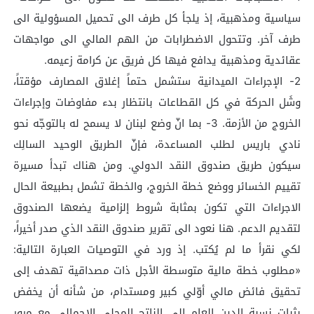
سياسية ومذهبية، إذ يلجأ كل طرف الى تحميل المسؤولية الى
طرف آخر. وتتحول الاضطرابات من الهم المالي الى مواجهات
عقائدية ومذهبية يدافع فيها كل فريق عن كرامة زعيمه.
2- الإجراءات الميدانية ستشمل حتماً إغلاق المصارف مؤقتاً،
وشَل الحركة في كل القطاعات بانتظار بدء مفاوضات وإجراءات
الخروج من الأزمة. 3- بما انّ وضع لبنان لا يسمح له بالتوجّه نحو
نادي باريس لطلب المساعدة، فإنّ الطريق الوحيد السالِك
سيكون طريق صندوق النقد الدولي. ومن هناك تبدأ مسيرة
تقييم الخسائر ووضع خطة الخروج، والخطة تشمل بطبيعة الحال
الاجراءات التي تكون بمثابة شروط إلزامية يضعها الصندوق
لتقديم الدعم. هنا نعود الى تقرير صندوق النقد الذي صدر أخيراً،
لكي نقرأ ما لم يُكتب. إذ ورد في التوصيات العبارة التالية:
«مطلوب خطة مالية متوسطة الأجل ذات مصداقية تهدف إلى
تحقيق فائض مالي أوّلي كبير ومستدام، من شأنه أن يخفض
بثبات نسبة الدين العام إلى الناتج المحلي الإجمالي مع مرور