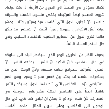
لكنها ستؤدي في النتيجة الى الخروج من الأزمة اذا تمّت مراعاة
شروط الاصلاح ايضاً المرتبطة بخفض منسوب الفساد والسرقة
والهدر. لأنّ تجارب الدول التي أفلست مرة ومرتين وثلاث وعشر
مرات (مثل الاكوادور، فنزويلا وبيرو)، أثبتت انّ الافلاس قد يتكرّر
حالما تخرج الدول عن المعايير العلمية للاقتصاد السليم، وفي
حال استمر الفساد قائماً.
بصرف النظر عن الطريق الوعر الذي سيضطر البلد الى سلوكه
في حال الافلاس، فإنّ الاكيد انّ الثمن سيدفعه الناس. لأنّ
القدرة الشرائية ستتراجع بنسَب مخيفة، ولأنّ الوقت الذي قد
يستغرقه الشفاء قد يمتد بين خمس سنوات وسبع، وهو العمر
الافتراضي لأزمات الافلاس التي شهدتها الدول. وسيكون الثمن
باهظاً ايضاً على اللبنانيين لجهة مدّخراتهم المودعة في
المصارف، لأنّ هذه الودائع لا يمكن ان تبقى كما هي، في حال
الوصول الى الافلاس. وعلى سبيل المثال، عندما أفلست