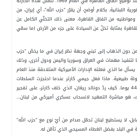
تفاصيل وتجاهل لما قد يكون أكبر كارثة حلّت بلبنان منذ توقيع اتفاق القاهرة في العام 1969. تتمثّل هذه الكارثة
ة اللبنانية. بكلام أوضح، أن يقرّر “حزب الله”، أي إيران، من
 ومواطنيه من اتفاق القاهرة. معنى ذلك التخلّي الكامل عن
لقاهرة بمثابة تخلّ عن السيادة على جزء من الأرض (ما سمّي
من دون الذهاب إلى تبني وجهة نظر إيران في ما يخصّ “حزب
 لتنفيذ مهمات في العراق وسوريا واليمن ودول أخرى، وذلك
أل ما الذي فعلته الإدارات الأميركية المتلاحقة منذ العام
دولة طبيعية. ماذا فعل جيمي كارتر عندما احتجزت السلطات
الإيرانية دبلوماسيي السفارة الأميركية في طهران 444 يوما. كيف ردّ دونالد ريغان، الذي خلف كارتر، على تفجير
ذاك، هو مباشرة التمهيد لانسحاب عسكري أميركي من لبنان…
قابل، لا يستطيع لبنان تحمّل صدام من أيّ نوع مع “حزب الله”
 في البلد بفضل الغطاء المسيحي الذي تأمّن له.