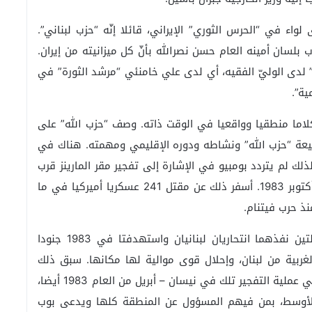
لواء في “الحرس الثوري” الإيراني، قائلا إنّه “حزب لبناني”.
ب بلسان أمينه العام حسن نصرالله بأنّ كل ميزانيته من إيران.
” لدى الوليّ الفقيه، أي لدى علي خامنئي “مرشد الثورة” في
ية”.
كلاما منطقيا وواقعيا في الوقت ذاته. وصف “حزب الله” على
بيعة “حزب الله” ونشاطه ودوره الإقليمي ومهمته. هناك في
لك لم يتردد بومبيو في الإشارة إلى تفجير مقر المارينز قرب
مطار بيروت في الثالث والعشرين من تشرين الأوّل – أكتوبر 1983. أسفر ذلك عن مقتل 241 عسكريا أميركيا في ما
نذ حرب فيتنام.
ليس سرّا أن إيران كانت مرتبطة بعمليتي التفجير اللتين نفذهما انتحاريان لبنانيان واستهدفتا في 1983 جنودا
غربية من لبنان، وإحلال قوى موالية لها مكانها. سبق ذلك
تفجير مقر السفارة الأميركية في عين المريسة. قتل في عملية التفجير تلك في نيسان – أبريل من العام 1983 أيضا،
أوسط، بمن فيهم المسؤول عن المنطقة كلها ويدعى بوب