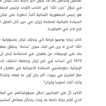
في تحوّل “حزب الله” إلى الناخب الأوحد لرئيس الجمهوري
هو رئيس الجمهورية اللبنانية أشدّ خطورة على لبنان
السيادة اللبنانية لمصلحة إيران، في حين كان اتفاق ا
فتح لاند في العرقوب).
كانت زيارة بومبيو فرصة كي يتصرّف لبنان بمسؤولية 
الله” الذي لا يرى في البلد سوى “ساحة” ينطلق منها
بناء على توجيهات من طهران. في استطاعة لبنان أن يس
1979 كي تساعد في كبح إيران وجعلها تتصرّف ك
مقرّ المارينز في بيروت. ألم يكن أول ما فعله، وقت
وترك البلد لسوريا وإيران؟
الأكيد أنّ على اللبنانيين تحمّل مسؤولياتهم. في الم
الذي أقام دولة خاصة به، وبات يتحكّم بمفاصل أساسية