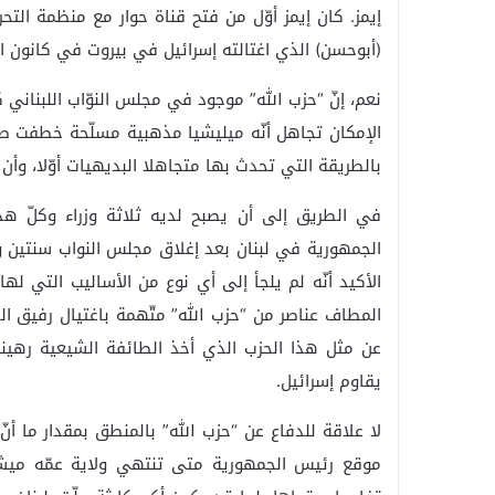
إيمز. كان إيمز أوّل من فتح قناة حوار مع منظمة الت
(أبوحسن) الذي اغتالته إسرائيل في بيروت في كانون الثاني
نعم، إنّ “حزب الله” موجود في مجلس النوّاب اللبناني ك
الإمكان تجاهل أنّه ميليشيا مذهبية مسلّحة خطفت ط
بالطريقة التي تحدث بها متجاهلا البديهيات أوّلا، وأن 
في الطريق إلى أن يصبح لديه ثلاثة وزراء وكلّ ه
الجمهورية في لبنان بعد إغلاق مجلس النواب سنتين و
الأكيد أنّه لم يلجأ إلى أي نوع من الأساليب التي له
عن مثل هذا الحزب الذي أخذ الطائفة الشيعية رهينة،
يقاوم إسرائيل.
لا علاقة للدفاع عن “حزب الله” بالمنطق بمقدار ما أ
موقع رئيس الجمهورية متى تنتهي ولاية عمّه ميشال