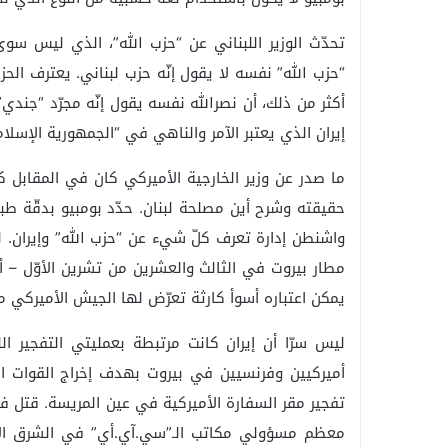
تحدّث الوزير اللبناني عن “حزب الله”، الذي ليس سوى 
“حزب الله” نفسه لا يقول إنّه حزب لبناني. يعترف الحز
أكثر من ذلك، أن نصرالله نفسه يقول إنّه مجرّد “جندي
إيران الذي يعتبر الآمر والناهي في “الجمهورية الإسلام
ما صدر عن وزير الخارجية الأميركي كان في المقابل 
حقيقته وشرح أين مصلحة لبنان. حدّد بومبيو بدقّة ط
واشنطن إدارة تعرف كلّ شيء عن “حزب الله” وإيران. لذ
يمكن اعتباره أسوأ كارثة تعرّض لها الجيش الأميركي م
أميركيين وفرنسيين في بيروت بهدف إخراج القوات ال
معظم مسؤولي مكاتب الـ”سي.آي.أي” في الشرق ال