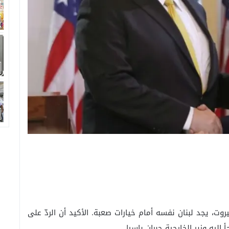
روت، يجد لبنان نفسه أمام خيارات صعبة. الأكيد أن الردّ على
إليه وزير الخارجية جبران باسيل.