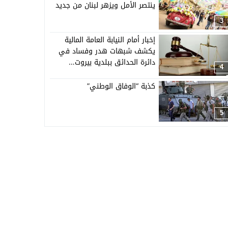
ينتصر الأمل ويزهر لبنان من جديد
3
إخبار أمام النيابة العامة المالية
يكشف شبهات هدر وفساد في
دائرة الحدائق ببلدية بيروت…
4
كذبة “الوفاق الوطني”
5