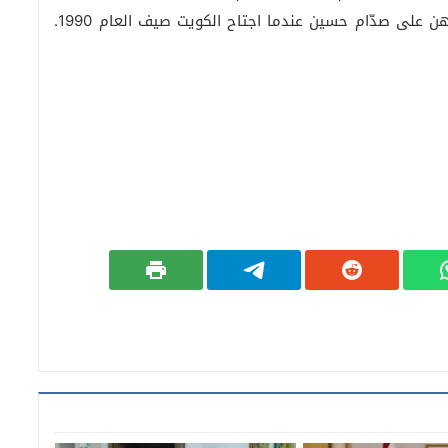
لبنان. من يراهن على إيران الآن هو مثل ذلك الذي راهن على صدّام حسين عندما اجتاح الكويت صيف العام 1990.