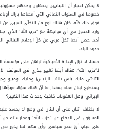
لا يمكن اعتبار أن اللبنانيين يتحمّلون وحدهم مسؤولي
خصوصا في السنوات الثماني التي أمضاها باراك أوباما
فوق ذلك كلّه، كان هناك نوع من التخلّي العربي عن لب
أحد. حصل أيضا تخلّ عربي عن كلّ الإعلام اللبناني 
حدود البلد.
حسنا، لا تزال الإدارة الأميركية تراهن على مؤسسة 
لـ”حزب الله”. هناك أيضا تغيير جذري في الموقف ال
الثلاثي مايك بنس (نائب الرئيس) ومايك بومبيو و
يستطيع لبنان عمله بمقدار ما أنّ هناك سؤالا موجّها 
الإيراني، وهل العقوبات كافية لإحداث هذا التغيير؟
لا يختلف اثنان على أن لبنان في وضع لا يحسد عليه.
المسؤول في الدفاع عن “حزب الله” وممارساته من أ
على غياب أيّ نضج سياسي وأي فهم لما يدور في ا