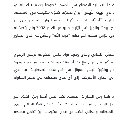
ة ما آلت إليه الأوضاع في بلدهم، خصوصا بعدما ترك العالم،
 في البيت الأبيض، إيران تتصرّف كقوّة مهيمنة في المنطقة.
نان بحجّة أنّه ساقط عسكريا وسياسيا، وأن اللبنانيين في غير
وارد الدخول في أي مواجهة مع “حزب الله” الذي اجتاح بيروت والجبل في أيّار – مايو من العام 2008 ولم يتصدّ له
الذي كرّس نفسه لمواجهة “حزب الله” ومشروعه الذي يتجاوز
الجيش اللبناني وعلى وجود نواة داخل الحكومة ترفض الرضوخ
أميركي من إيران مع بداية عهد دونالد ترامب في ضوء وجود
جون بولتون. ليس السؤال في ظل هذه المعطيات، ما الذي
إلى الإدارة الأميركية. إلى أي مدى ستذهب في تغيير السلوك
 هذا زمن الخيارات الصعبة، لكنه ليس أيضا زمن الكلام غير
جل الوصول إلى رئاسة الجمهورية. لا يدل هذا الكلام سوى
لمنطقة والعالم، فضلا عن عدم استيعاب أين تكمن مصلحة