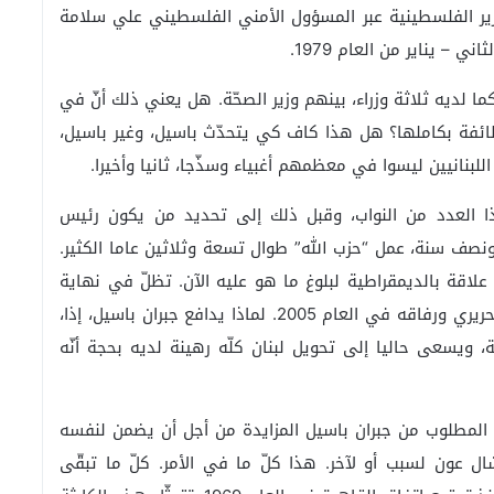
حرير الفلسطينية عبر المسؤول الأمني الفلسطيني علي سلامة
 – يناير من العام 1979.
ما لديه ثلاثة وزراء، بينهم وزير الصحّة. هل يعني ذلك أنّ في
ائفة بكاملها؟ هل هذا كاف كي يتحدّث باسيل، وغير باسيل،
اللبنانيين ليسوا في معظمهم أغبياء وسذّجا، ثانيا وأخيرا.
ذا العدد من النواب، وقبل ذلك إلى تحديد من يكون رئيس
نصف سنة، عمل “حزب الله” طوال تسعة وثلاثين عاما الكثير.
ا علاقة بالديمقراطية لبلوغ ما هو عليه الآن. تظلّ في نهاية
المطاف عناصر من “حزب الله” متّهمة باغتيال رفيق الحريري ورفاقه في العام 2005. لماذا يدافع جبران باسيل، إذا،
 ويسعى حاليا إلى تحويل لبنان كلّه رهينة لديه بحجة أنّه
نّ المطلوب من جبران باسيل المزايدة من أجل أن يضمن لنفسه
 عون لسبب أو لآخر. هذا كلّ ما في الأمر. كلّ ما تبقّى