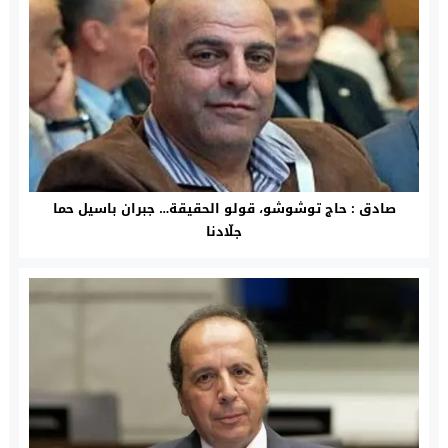
صادق : حاج توشوشو، قولو الحقيقة… جبران باسيل حما
جلّادنا