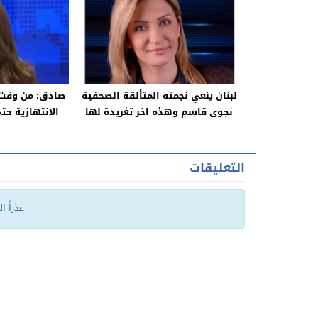
لبنان ينعي نجمته المتألقة الصحفية
صادق: من وقت م
نجوى قاسم وهذه اخر تغريدة لها
الانتهازية ح
ليوصل، من وقته
التعليقات
عذراً ا