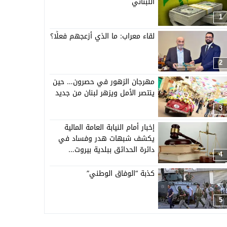
اللبناني
1
لقاء معراب: ما الذي أزعجهم فعلًا؟
2
مهرجان الزهور في حصرون… حين
ينتصر الأمل ويزهر لبنان من جديد
3
إخبار أمام النيابة العامة المالية
يكشف شبهات هدر وفساد في
دائرة الحدائق ببلدية بيروت…
4
كذبة “الوفاق الوطني”
5