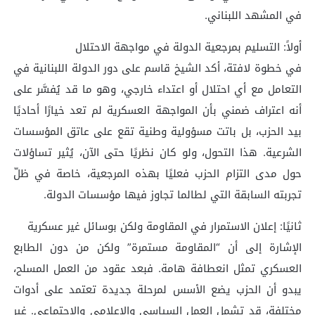
في المشهد اللبناني.
أولاً: التسليم بمرجعية الدولة في مواجهة الاحتلال
في خطوة لافتة، أكد الشيخ قاسم على دور الدولة اللبنانية في
التعامل مع أي احتلال أو اعتداء خارجي، وهو ما قد يُفسَّر على
أنه اعتراف ضمني بأن المواجهة العسكرية لم تعد خيارًا أحاديًا
بيد الحزب، بل باتت مسؤولية وطنية تقع على عاتق المؤسسات
الشرعية. هذا التحول، ولو كان نظريًا حتى الآن، يُثير تساؤلات
حول مدى التزام الحزب فعليًا بهذه المرجعية، خاصة في ظلّ
تجربته السابقة التي لطالما تجاوز فيها مؤسسات الدولة.
ثانيًا: إعلان الاستمرار في المقاومة ولكن بوسائل غير عسكرية
الإشارة إلى أن “المقاومة مستمرة” ولكن من دون الطابع
العسكري تمثل انعطافة هامة. فبعد عقود من العمل المسلح،
يبدو أن الحزب يضع الأسس لمرحلة جديدة تعتمد على أدوات
مختلفة، قد تشمل العمل السياسي والإعلامي والاجتماعي. غير