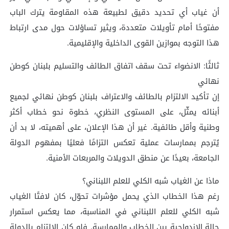
أن غياب أي تحديد دقيق لطبيعة هذه المقاومة يترك الباب
مفتوحًا أمام تأويلات متعددة، ويثير تساؤلات حول مدى ارتباط
هذا التوجه بموازين القوى الداخلية والإقليمية.
ثالثًا: الانضواء تحت سقف اتفاق الطائف والتسليم بلبنان كوطن
نهائي
إن تأكيد الالتزام بالطائف والاعتراف بلبنان كوطن نهائي لجميع
أبنائه يمثّل، على المستوى النظري، خطوة نحو خطاب أكثر
وطنية وأقل طائفية. غير أن هذا الإعلان، على أهميته، لا بد أن
يُترجم بممارسات عملية تعكس التزامًا فعليًا بمفهوم الدولة
الجامعة، بعيدًا عن منطق الدويلات والمربعات الأمنية.
ماذا عن الغياب شبه الكلي للعلم اللبناني؟
رغم هذا الخطاب الذي يحمل مؤشرات تحوّل، كان لافتًا الغياب
شبه الكلي للعلم اللبناني في المناسبة، مما يعكس استمرار
حالة الازدواجية بين الخطاب والممارسة. فلو كان الالتزام بالدولة