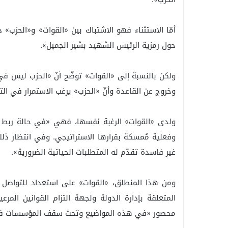
أمّا الاستثناء فهو الاشتباك بين «القوات» و«الحزب»
حول رمزية الرئيس الشهيد بشير الجميل».
ولكن بالنسبة إلى «القوات» توضّح أنّ «الحزب ليس في
وخروج عن القاعدة وأنّ «الحزب» يرغب الاستمرار في 
ولدى «القوات» الرغبة نفسها، فهي «في حالة ربط نز
وفعلية مُمسكة بقرارها الاستراتيجي. وفي انتظار ذل
غير فاسدة تقدّم له المتطلبات الحياتية الضرورية».
ومن هذا المنطلق، «القوات» على استعداد للتواص
المتعلقة بإدارة الدولة ولجهة التزام القوانين المر
محصور «في هذه المواضيع وتحت سقف المؤسسات فقط