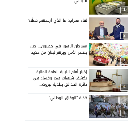
اللبناني
1
لقاء معراب: ما الذي أزعجهم فعلًا؟
2
مهرجان الزهور في حصرون… حين
ينتصر الأمل ويزهر لبنان من جديد
3
إخبار أمام النيابة العامة المالية
يكشف شبهات هدر وفساد في
دائرة الحدائق ببلدية بيروت…
4
كذبة “الوفاق الوطني”
5