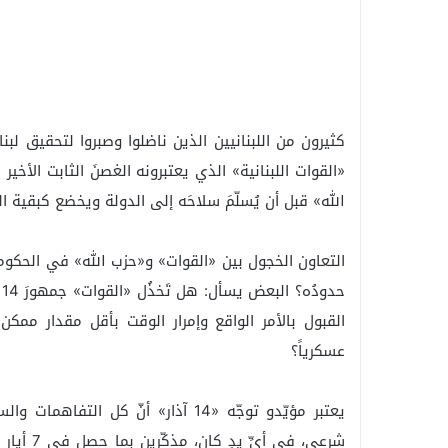
كثيرون من اللبنانيين الذين ناضلوا وصبروا لتحقيق لب
الله» قبل أن يُسلّمَ سلاحَه إلى الدولة ويخضع كبقية الل
التعاون الخجول بين «القوات» و«حزب الله» في الحكومة
ح
القبول بالأمر الواقع وإمرار الوقت بأقل مقدار ممك
عسكرياً؟
يعتبر مؤيّدو توجّه «14 آذار» أنّ ك