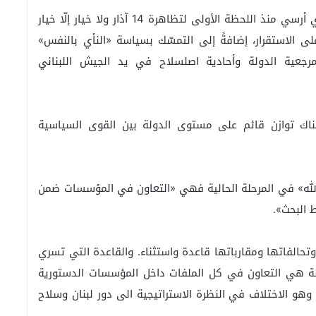
وتؤكّد «القوات» «أننا مستمرّون في النهج نفسه الذي أرسي منذ اللحظة الأولى لتظاهرة 14 آذار ولا خيار إلّا خيار
الاستقرار، إضافةً إلى التمسّك بسياسة «النأي بالنفس»
جعية الدولة وأحادية اصلسلاح في يد الجيش اللبناني
ناك توازن قائم على مستوى الدولة بين القوى السياسية
 الله» في المرحلة الحالية فهي «التعاون في المؤسسات ضمن
 البحث».
تحالفاتها ومقارباتها قاعدة واستثناء. والقاعدة التي تسري
هنة هي التعاون في كل الملفات داخل المؤسسات الدستورية
، وهو الاختلاف في النظرة الاستراتيجية الى دور لبنان وسلاح