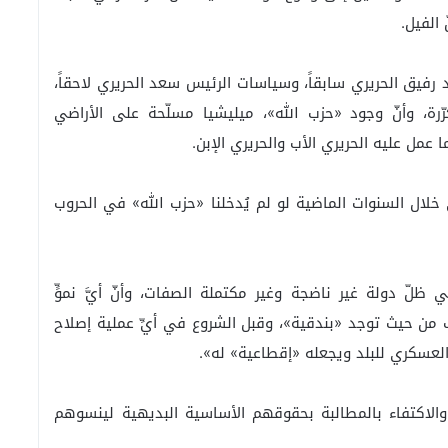
الفيل.
رفيق الحريري سابقاً، وسياسات الرئيس سعد الحريري لاحقاً،
رة، وأنّ وجود «حزب الله»، ميليشيا مسلّحة على الأراضي
ا عمل عليه الحريري الأب والحريري الإبن.
لال السنوات الماضية لو لم يُدخلنا «حزب الله» في الحروب
لّ دولة غير ناضجة وغير مكتملة الصفات، وأنّ أيَّ نموٍّ
 من حيث توجد «بندقية»، وقبل الشروع في أيِّ عملية إصلاح
والعسكري للبلد ويجعله «إقطاعية» له».
والاكتفاء بالمطالبة بحقوقهم الأساسية البديهية لينسوهم