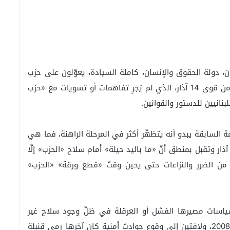
نان، دولة الحقوق والإنسان، كاملة السيادة، يعوّلون على حزب
«القوات اللبنانية» الذي يعتبرونه الغصنَ الثابت الأخير من قوى 14 آذار، الذي لم يُجرِ تفاهمات أو تسويات مع «حزب
بنانيين للدستور والقوانين.
 السابقة يبدو أنه يتظهّر أكثر في المرحلة الراهنة، فما هي
دودُه؟ البعض يسأل: هل تَخذُل «القوات» جمهورَ 14 آذار وتقبل بمنطق أنّ «ما باليد حيلة» أمام سلاح «الحزب» إلّا
ن من الضرر والنزاعات حتى يحين وقتُ «قطع ورقة» «الحزب»
ل التفاهمات والسياسات مصيرها الفشل أو العرقلة في ظلّ وجود سلاح غير
شرعي، في أيِّ يدٍ كان، مذكّرين بما حصل في 7 أيار 2008، ولافتين إلى وقوع حوادث أمنية كان آخرها رمي قنبلة