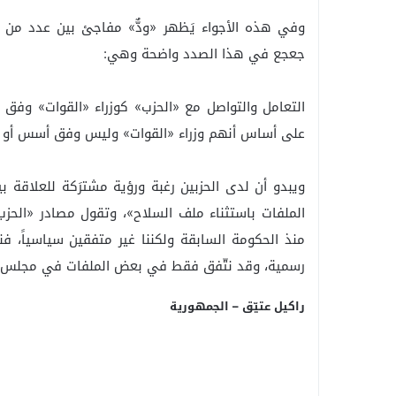
وفي هذه الأجواء يَظهر «ودٌّ» مفاجئ بين عدد من نو
جعجع في هذا الصدد واضحة وهي:
التعامل والتواصل مع «الحزب» كوزراء «القوات» وفق «ال
على أساس أنهم وزراء «القوات» وليس وفق أسس أو
ويبدو أن لدى الحزبين رغبة ورؤية مشترَكة للعلاقة 
الملفات باستثناء ملف السلاح»، وتقول مصادر «الحزب» 
منذ الحكومة السابقة ولكننا غير متفقين سياسياً، 
رسمية، وقد نتّفق فقط في بعض الملفات في مجلس ال
راكيل عتيّق – الجمهورية