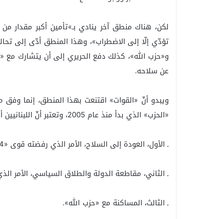
لكن، هناك منطق آخر ينادي بـ»تأمين أكبر مقدار من 
تؤدّي إلّا إلى الاضطراب»، وهذا المنطق أدّى إلى تحا
و«حزب الله»، كذلك دفع الحريري إلى أن يتشارك مع «ح
عن سلاحه.
ويبدو أنّ «القوات» اقتنعت بهذا المنطق، إنما وفق 
«الحزب» الذي بدأ منذ عام 2005، وتعتبر أنّ اللبنانيين أمام ثلاثة خيارات:
ـ الأول، العودة إلى السلاح، الأمر الذي رفضته قوى «14 آذار» منذ اللحظة المليونية عام 2005 في ساحة الشهداء.
ـ الثاني، مقاطعة الدولة والطلاق السياسي، الأمر الذي رفضت
ـ الثالث، المساكنة مع «حزب الله».