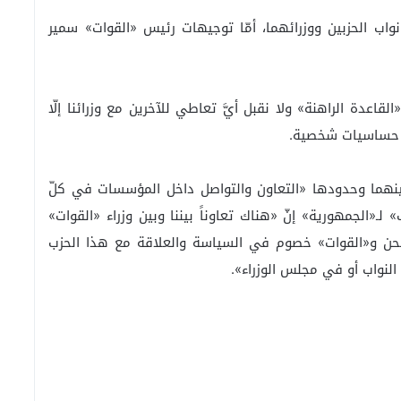
اب الحزبين ووزرائهما، أمّا توجيهات رئيس «القوات» سمير
قاعدة الراهنة» ولا نقبل أيَّ تعاطي للآخرين مع وزرائنا إلّا
 حساسيات شخصية.
بينهما وحدودها «التعاون والتواصل داخل المؤسسات في كلّ
لـ«الجمهورية» إنّ «هناك تعاوناً بيننا وبين وزراء «القوات»
فنحن و«القوات» خصوم في السياسة والعلاقة مع هذا الحزب
نواب أو في مجلس الوزراء».