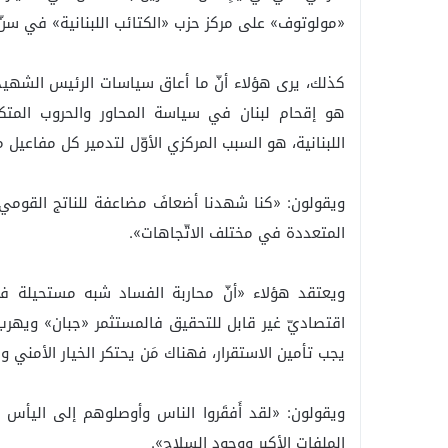
«مولوتوف» على مركز حزب «الكتائب اللبنانية» في سنّ 
كذلك، يرى هؤلاء أنّ ما أعاق سياسات الرئيس الشهيد 
هو إقحام لبنان في سياسة المحاور والحروب المتكرّ
اللبنانية، هو السبب المركزي الأوّل لتدمير كل مفاعيل م
ويقولون: «كنا شهدنا أضعافَ مضاعفة للناتج القومي خ
المتعددة في مختلف الاتّجاهات».
ويعتقد هؤلاء «أنّ محاربة الفساد شبه مستحيلة في ظ
اقتصاديّ غير قابل للتحقيق فالمستثمر «جبان» ويهرب
يجب تأمين الاستقرار، فهناك مَن يحتكر الخيار الأمني 
ويقولون: «لقد أَفقَروا الناس وأوصلوهم إلى اليأس 
الملفات الأكبر ووجود السلاح».