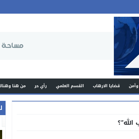
وأمن
قضايا الارهاب
القسم العلمي
رأي حر
من هنا وهناك
ل
الله”؟