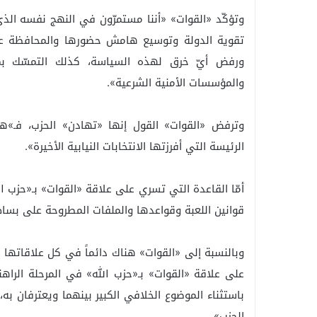
تقوية الدولة وتوسيع هامش حضورها والمحافظة على 
ورفض أيّ خرق لهذه السياسة، كذلك التمسّك بمر
والمؤسسات الأمنية الشرعية».
وترفض «القوات» القول إنها «تهادن» الحزب، فـ»ه
الرئيسة التي أفرزتها الانتخابات النيابية الأخيرة».
أمّا القاعدة التي تسري على علاقة «القوات» بـ«حزب
قوانين اللعبة وقواعدها والملفات المطروحة على بساط
وبالنسبة إلى «القوات» هناك دائماً في كل علاقاتها و
على علاقة «القوات» بـ«حزب الله» في المرحلة الرا
باستثناء الموضوع الخلافي الكبير بينهما ويعترفان به
الحزب».