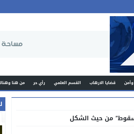
وأمن
قضايا الارهاب
القسم العلمي
رأي حر
من هنا وهناك
ل
سقوط” من حيث الشكل