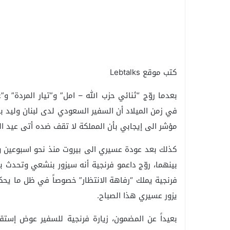
كتب موقع Lebtalks
بعدما روّج “ثنائي حزب الله – امل” و”تيار المردة” و
في زمن الميلاد أن السفير السعودي لدى لبنان وليد بخ
مؤشر الى إيجابي بأن المملكة لا تقف ضده أتى عيد ال
كذلك بعد عودة عسيري الى بيروت منذ نحو اسبوعين وجو
بينهما، روّج داعمو فرنجية أنه سيزور بنشعي وتحدث بع
فرنجية يملك “رفاهة الانتظار” خصوصاً في ظل ما يحك
يزور عسيري هذا الصباح.
بعيداً عن المضمون، زيارة فرنجية للسفير عوض إست