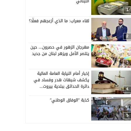
اللبناني
1
لقاء معراب: ما الذي أزعجهم فعلًا؟
2
مهرجان الزهور في حصرون… حين
ينتصر الأمل ويزهر لبنان من جديد
3
إخبار أمام النيابة العامة المالية
يكشف شبهات هدر وفساد في
دائرة الحدائق ببلدية بيروت…
4
كذبة “الوفاق الوطني”
5