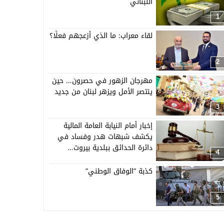
اللبناني
1
لقاء معراب: ما الذي أزعجهم فعلًا؟
2
مهرجان الزهور في حصرون… حين
ينتصر الأمل ويزهر لبنان من جديد
3
إخبار أمام النيابة العامة المالية
يكشف شبهات هدر وفساد في
دائرة الحدائق ببلدية بيروت…
4
كذبة “الوفاق الوطني”
5