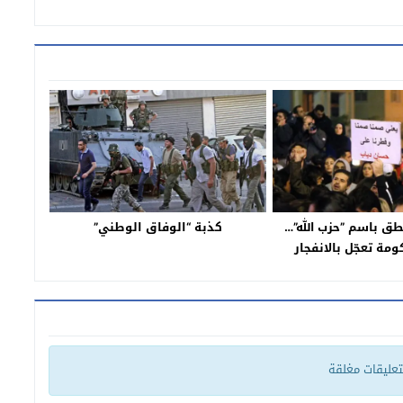
ق باسم ”حزب الله”…
كذبة “الوفاق الوطني”
مة تعجّل بالانفجار
الفوضى
لتعليقات مغلقة