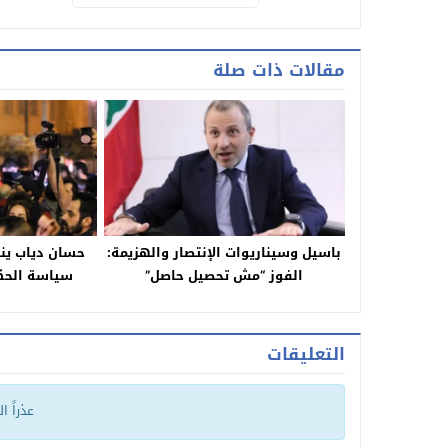
مقالات ذات صلة
باسيل وسيناريوات الإنتصار والهزيمة:
حسان دياب ينط
الفوز “مش تحصيل حاصل”
سياسة الحكو
و
التعليقات
عذراً ا