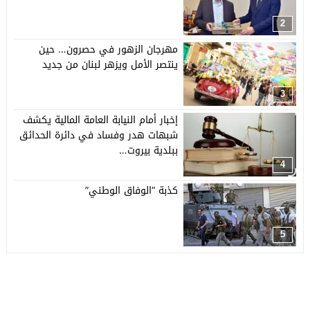
2
مهرجان الزهور في حصرون… حين
ينتصر الأمل ويزهر لبنان من جديد
3
إخبار أمام النيابة العامة المالية يكشف
شبهات هدر وفساد في دائرة الحدائق
ببلدية بيروت…
4
كذبة “الوفاق الوطني”
5