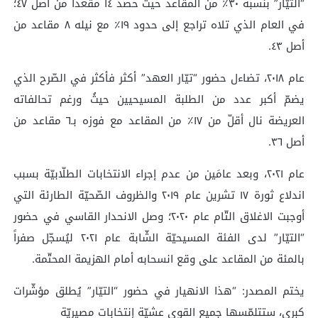
“التيّار” بنسبة ٣٠٪؜ من المقاعد حيثُ حصد ١٤ مقعداً من أصل ٤٧؛
في العام الذي تلاه تراجع إلى حدود ١٩٪؜ مع نيله ٨ مقاعد من
أصل ٤٣.
عام ٢٠١٨، تضاءل حضور “تيّار العهد” أكثر فأكثر في الصّرح الذي
يضمّ أكبر عدد من الطلبة المسيحيين حيثُ ورغم تحالفاته
العريضة نال أقلّ من ١٧٪؜ من المقاعد مع فوزه بـ٦ مقاعد من
أصل ٣٦.
عام ٢٠٢١، وبعد عامَين من عدم إجراء الانتخابات الطلّابيّة بسبب
اندلاع ثورة ١٧ تشرين عام ٢٠١٩ والظروف الصّحيّة الطارئة التي
أوجبت الاغلاق التّام عام ٢٠٢٠؛ وصل الانحدار القاسي في حضور
“التيّار” لدى الفئة المسيحيّة الشّابة عام ٢٠٢١ ليُسجّل صفراً
بالمئة من المقاعد على وقع انسحابه أمام الهزيمة المحتّمة.
يختم المصدر: “هذا الانهيار في حضور “التيّار” يُطلق مؤشّرات
كبرى، ستتلمّسها جميع القوى عشيّة إنتخابات مصيريّة