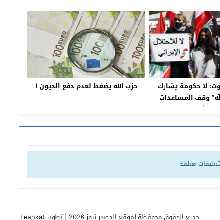
ت: لا حكومة يشارك
حزب الله يضغط لعدم دفع الديون !
له” وقف المساعدات
للجيش
لتعليقات مغلقة
جميع الحقوق محوفظة لموقع المصدر نيوز 2026 | تطوير
Leenkat