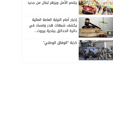
ينتصر الأمل ويزهر لبنان من جديد
3
إخبار أمام النيابة العامة المالية
يكشف شبهات هدر وفساد في
دائرة الحدائق ببلدية بيروت…
4
كذبة “الوفاق الوطني”
5