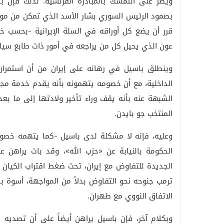
ويصر على التمسك بالمبادرة الفرنسية. لذلك فإن با
بصمود الرئيس السوري بشار الأسد الذي تمكن من مواج
قرر أن يضع كل أوراقه في السلة الإيرانية -بحسب خ
عون الذي يحيل كل من يراجعه في أمور ذات طابع سي
وينطلق باسيل في رهانه على إيران من أن استمرا
الداخلية، مع أن خصومه يتهمونه بأنه يقدم خدمة مجا
الشبهة عنه بأنه يقف وراء تأخير ولادتها إلى ما بعد
المنتخب جو بايدن.
وعليه، فإنه لا مشكلة لدى باسيل -كما يتهمه خصوم
الحكومة بالنيابة عن «حزب الله»، وقد بات يراهن على
الجديدة للتفاوض مع إيران، تحت ضغط اقتراب الكيان ال
ترمب جنوحه نحو التفاوض بدلاً من المواجهة، أسوة با
الاتفاق النووي مع طهران.
وبكلام آخر، فإن باسيل يراهن أيضاً على أن تصديه 