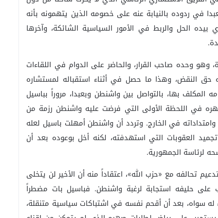
بدا في ردوده بالنيابة عنه على خصومه الذين يتهمونه بأنه
 بيده الحل والربط في الأمور السياسية الشائكة، وآخرها
ة.
وهو وحده صاحب القرار، والحاضر على الدوام في اللقاءات
له حق النقض، وهذا ما حصل في أثناء استقباله لمستشاره
 المكلف بها، بالتواصل بين واشنطن وبعبدا، مروراً بباسيل
هره في اللحظة الأولى التي فرضت عليه واشنطن رزمة من
وامتداداته في الخارج. وتردد أن واشنطن أمهلت باسيل لعله
جميد العقوبات التي استهدفته، لكنه أخل بوعوده بعد أن
ه لرئاسة الجمهورية.
يم تحالفه مع «حزب الله»، اعتقاداً منه أن الأخير لن يتخلى
اب على حليفه استجابة لرغبة واشنطن. فباسيل بات مضطراً
اء له سواه، بعد أن أقحم نفسه في اشتباكات سياسية متنقلة،