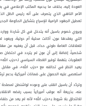
العودة إليه، بخلاف ما يدعيه المكتب الإعلامي في بع
الآمر الناهي الذي يتصرف على أنه رئيس الظل الذي
تعطيل الجهود الرامية للإسراع بتشكيل الحكومة الجديد
ويروي خصوم باسيل أنه يتدخل في كل شاردة وواردة، 
التي يعقدها عون، أكانت محلية أم دولية، ويعود 
للعلاقات العامة طوني حداد، قبل أن يعفيه من مهامه
شخصياً، إضافة إلى أن عون لم يتردد في احتضان ص
العقوبات بتهمة توفير الغطاء السياسي لـ«حزب الله» 
يعيد النظر في تحالفه مع «حزب الله»، في مقابل ت
استعصى عليه الحصول على ضمانات أميركية بدعم ترشح
وتردّد أن باسيل انقلب على وعوده لواشنطن لمصلحة تدع
عنه، بذريعة أنه عوقب أميركياً بسبب رفضه الانقل
للالتحاق بلا شروط بـ«حزب الله» لأنه لم يعد من حلف