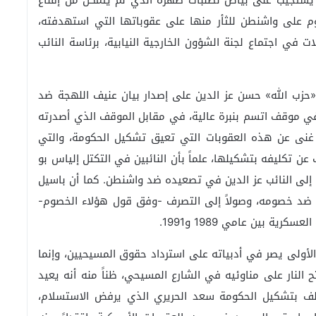
يستجيب على بياض لطلبات صهره الذي لم يتمكن من إقناع
وم على واشنطن للثأر منها على عقوباتها التي استهدفته،
ي اجتماع لجنة الشؤون الخارجية النيابية، برئاسة النائب
ي «حزب الله» حسن عز الدين على إصدار بيان عنيف اللهجة ضد
د في موقف اتسم بنبرة عالية، في مقابل الموقف الذي أصدرته
في غنى عن هذه العقوبات التي تعيق تشكيل الحكومة، والتي
عن تكليفه بتشكيلها، علماً بأن النائبين في التكتل إلياس بو
 إلى النائب عز الدين في تصعيده ضد واشنطن. كما أن باسيل
ة ضد خصومه، وصولاً إلى التصرف -وفق قول هؤلاء الخصوم-
ة بين عامي 1989 و1991.
أولى يصر في أدبياته على استرداد حقوق المسيحيين، وإنما
النار على مناوئيه في الشارع المسيحي، ظناً منه أنه يعيد
لف بتشكيل الحكومة سعد الحريري الذي يرفض الاستسلام،