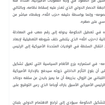
سيل قرر الصمود في وجه العقوبات الأميركية، اقتداءً منه
هة الحصار الدولي الذي تعذر عليه إسقاط نظامه، وبالتالي
صومه- وإنما بواسطة حليفه «حزب الله»، وبغطاء مباشر من
اسي على صهره.
ره في تعطيل الحكومة يحوله إلى رقم صعب في المعادلة
نية لـ«حزب الله» الذي يتلطى خلف شروطه التعطيلية لإبعاد
 انتقال السلطة في الولايات المتحدة الأميركية إلى الرئيس
ه- في استمراره بزرع الألغام السياسية التي تعيق تشكيل
 أن بلوغ التأزم الداخلي ذروته سيدفع بالإدارة الأميركية
لبناني من الزوال، بذريعة أن ما يميز بايدن عن سلفه دونالد
لرئيس الأميركي الأسبق باراك أوباما الذي رعى التوقيع على
لتشكيل الحكومة سيؤدي إلى تراجع الاهتمام الدولي بلبنان