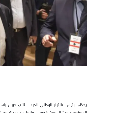
يحظى رئيس «التيار الوطني الحر»، النائب جبران ب
الجمهورية ميشال عون فحسب، وإنما عبر «ودائعه» في