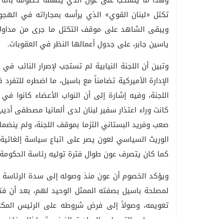
وهذا ما ينسحب على عون الذي يتهمه خصومه بأنه 
تكتل «لبنان القوي» الذي يرأسه بمجاراته في الهج
ويبقى الشاهد على موقف التكتل ما جرى من مداولات ف
ياسين جابر، على جدول أعمالها النظر في العقوبات.
وتبين أن اللجنة النيابية لم تستجب لإصرار النائب ف
الإدارة الأميركية تضامناً مع باسيل، ما اضطره للتفر
اللجنة، وفيه إشارة إلى أن النواب الأعضاء كانوا 
كانت وراء اعتذار سفير لبنان لدى ألمانيا مصطفى أديب 
صعب وفريد البستاني التزما بموقف اللجنة، ولم ينضما
الوريث السياسي لعون يصر على اتباع سياسة إلغائي
كما كان يتصرف عون طوال فترة توليه رئاسة الحكومة العسكري
ويؤكد الخصوم أن عون منذ وصوله إلى سدة الرئاسة ال
لمصلحة باسيل بصفته الممثل الوحيد لهم، بعد أن فتح 
تعويمه، وصولاً إلى فرض شروطه على الرئيس المك