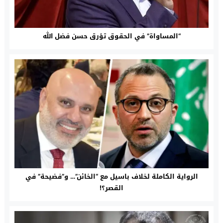
“المساواة” في الحقوق تؤرق حسن فضل الله
الرواية الكاملة لخلاف باسيل مع “الخائن”… و”فضيحة” في
القصر؟!