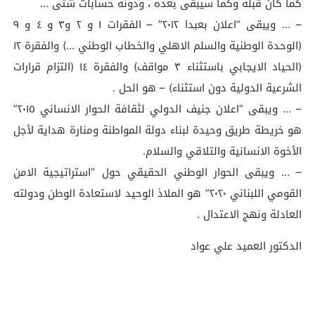
كما كان قبله وكما سيبقى بعده ، ودونه حسابات شتّى …
– … ويبقى “اعلان بعبدا ٢٠١٢” – الفقرات ١ و ٢ و٣ و ٤ و ٩
(الوحدة الوطنية والسلم الاهلي والخطاب الوطني …) والفقرة ١٢
(الحياد الايجابي باستثناء ٣ مواقف) والفقرة ١٤ (التزام قرارات
الشرعية الدولية دون استثناء) – هو الحل .
– … ويبقى “اعلان جنيف الدولي لثقافة الحوار الانساني ٢٠١٥”
هو خريطة طريق وحيدة لبناء دولة المواطنة ومنارة هداية لأجل
الأخوة الانسانية والتلاقي والسلام.
– … ويبقى الحوار الوطني الحقيقي حول “استراتيجية الامن
القومي اللبناني ٢٠٢٠” هو الملاذ الوحيد لاستعادة الوطن ودولته
العادلة ونهج الاعتدال .
الدكتور العميد علي عواد