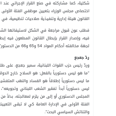
اختصاص مجلس الوزراء بتعيين موظفي الفئة الأولى أ
القانون هيئة إدارية وتنفيذية صلاحيات تنظيمية، في 
فطلب عون قبول مراجعة في الشكل لاستيفائها الشروط 
فيه، وإصدار القرار بإبطال القانون المطعون فيه إبطا
لجهة مخالفته أحكام المواد 54 و65 و66 من الدستور”.
ردّ جعجع
وردّ رئيس حزب القوات اللبنانية، سمير جعجع، على طلب
“ما هو ليس دستورياً بالفعل: هو السلاح خارج الدولة
ما ليس دستورياً إطلاقاً هو الفساد والنهب المتفشيا
ليس دستورياً أبداً تفقير الشعب اللبناني وتجويعه”
المجلس الدستوري أو إلى من يلزم لمعالجته، بدلاً من 
الفئة الأولى في الإدارة العامة كي لا تبقى التعيي
والتناتش السياسي البحت”.