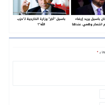
ان باسيل يريد إرضاء
باسيل “أجّر” وزارة الخارجية لـ”حزب
 انتصار وهمي، عندها
الله”؟
نقطة عالسطر”
ها بـ
*