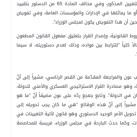
شكلية، كما مشاركته في صنع القرار الإجرائي عند التعيين المذكور، وفي مخالف المادة 65 من الدستور بتقييد
و ما يماثلها في الإدارات والمؤسسات العامة، وفي تفويض
حين أن هذا التفويض يكون لمجلس الوزراء”.
القانونية، وإصدار القرار بتعليق مفعول القانون المطعون
لاً كلياً “للترابط بين مواده، وذلك لعدم دستوريته، لا سيما
 عون والمراجعة المقدّمة من القصر الرئاسي، مشيراً إلى أنّ
، وهو مصادرة القرار الاستراتيجي العسكري والأمني للدولة،
ن في الدولة”. وتابع جعجع ردّه على عون مضيقاً أنّ “ما هو
، مشيراً إلى أنّ هذه الوقائع “هي ما كان يجب تحويله إلى
تحويل الأمر الوحيد الدستوري وهو قانون لآلية التعيينات في
نات، وكما حدث البارحة في مجلس الوزراء، فريسة للمحاصصة