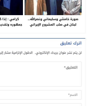
صورة خامنئي وسليماني ونصرالله…
كرامي : إذا ك
لبنان في صلب المشروع الإيراني
جمهوره وتقديم
لنضع “
اترك تعليق
لن يتم نشر عنوان بريدك الإلكتروني.
الحقول الإلزامية مشار إلي