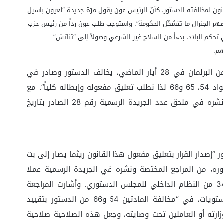
ن لمخالفته الدستور. كأنّ الرئيس عون يقول مرّة جديدة “لعيون باسيل
صهر الجنرال ما تتشكّل الحكومة”. واستوجب طلب عون رداً من رئيس حزب
ي تحكم البلاد، بدءاً من السلاح غير الشرعي وصولاً إلى “تناتش”
هم.
وجاء في نص المراجعة المقّدمة أنّ القانون الصادر عن البرلمان في 28 أيار الماضي، يخالف الدستور وصادر في
الجريدة الرسمية من دون توقيع الرئيس، “ويخالف المواد 54، 65 و66 لذا نطلب تعليق مفعوله وإبطاله كلياً”. مع
العلم أنّ القانون المذكور، رقم 7، أصبح نافذاً حكماً لنشره في ملحق عدد الجريدة الرسمية رقم 28 الصادر بتاريخ
إصدار القرار بتعليق مفعول هذا القانون ريثما يصار إلى بت
وره، من المراجع المختصة ونشره في الجريدة الرسمية عملا
بالمادتين 20 من قانون إنشاء المجلس الدستوري و34 من النظام الداخلي للمجلس الدستوري. وأشارت المراجعة
إلى أنّ هذا القانون قد خالف الدستور على ثلاث مستويات، في “مخالفة المادتين 54 و66 من الدستور بتقييد
وزارته أو العاملين تحت وصايته، وجعل هذه الصلاحية صلاحية