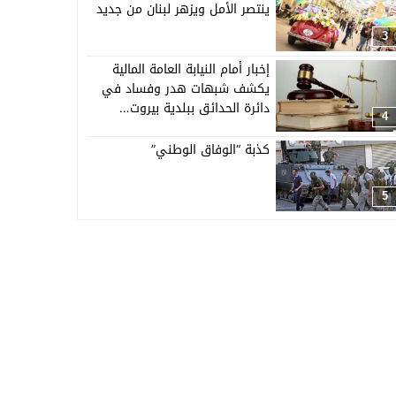
ينتصر الأمل ويزهر لبنان من جديد
3
إخبار أمام النيابة العامة المالية
يكشف شبهات هدر وفساد في
دائرة الحدائق ببلدية بيروت…
4
كذبة “الوفاق الوطني”
5