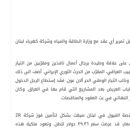
ل تمرير أي عقد مع وزارة الطاقة والمياه وشركة كهرباء لبنان
على علاقة وطيدة برجال أعمال نافذين ومقرّبين من التيار
 العراقي، المقرّب من الحرث الثوري الإيراني. أضف الى ذلك
نائب التيار الوطني الحر آلان عون. فقد إستطاع الرجل الدخول
باب العريض بعد المشاريع التي قام بها في العراق. وكان
وعلى صعيد آخر، أكدت مصادر قناة العربية ان مناقصة الفيول في لبنان صيغت بشكل لتأمين فوز شركة ZR
Energy فقط. وكانت الشركة المنافسة بتقديم الأسعار، قد عرضت سعر ٣٩.٣٦ دولار للطن. وتعود ملكية هذه