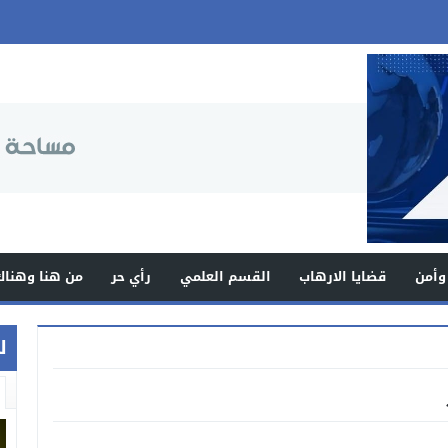
وأمن
قضايا الارهاب
القسم العلمي
رأي حر
من هنا وهناك
ل