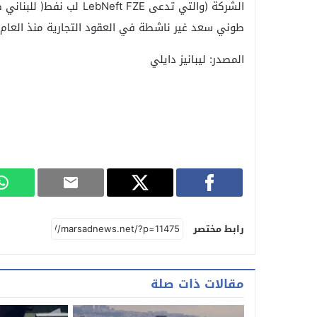
الشركة (والتي تدعى t FZE
طوني سعد غير ناشطة في العقود التجارية منذ العام ٢٠١٠ مما يعني ان فوز شركة تيدي رحمة كان مدبرّا
المصدر: ليبانيز دايلي
رابط مختصر
مقالات ذات صلة