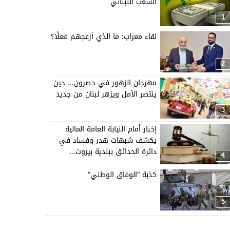
الشعب اللبناني
1
لقاء معراب: ما الذي أزعجهم فعلًا؟
2
مهرجان الزهور في حصرون… حين
ينتصر الأمل ويزهر لبنان من جديد
3
إخبار أمام النيابة العامة المالية
يكشف شبهات هدر وفساد في
دائرة الحدائق ببلدية بيروت…
4
كذبة “الوفاق الوطني”
5