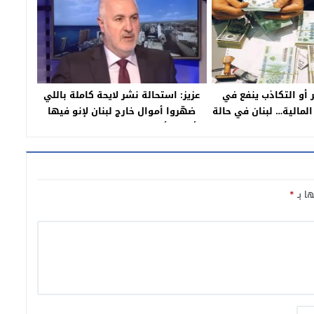
ر أو التكاذب ينفع في
عزيز: استحالة نشر لايحة كاملة باللي
مالية… لبنان في حالة
ضهّروا أموال خارج ‎لبنان لإنو فيها
افلاس
أسماء أصحاب صفة “التابو” بوجدان
الناس…
ها بـ
*