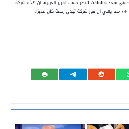
LebNef لب نفط( للبناني طوني سعد .والملفت للنظر حسب تقرير العربية، ان هذه شركة
.