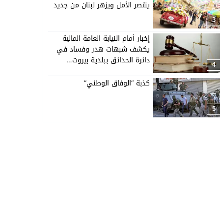
ينتصر الأمل ويزهر لبنان من جديد
3
إخبار أمام النيابة العامة المالية
يكشف شبهات هدر وفساد في
دائرة الحدائق ببلدية بيروت…
4
كذبة “الوفاق الوطني”
5