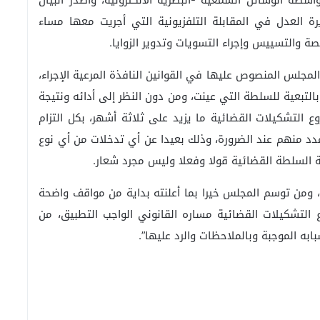
سطة الوسائل السمعية -البصرية الالكترونية، وأصدر البيان
رة العدل في المقابلة التلفزيونية التي أجريت معها مساء
المجلس المنصوص عليها في القوانين النافذة المرعية الإجراء،
لتبعية للسلطة التي عينت، ومن دون النظر إلى أدائه ونتيجة
 التشكيلات القضائية ما يزيد على ثلاثة أشهر، بكل التزام
د منهم عند الضرورة، وذلك بعيدا عن أي تدخلات من أي نوع
 السلطة القضائية قولا وفعلا وليس مجرد شعار.
ل، ومن توسم المجلس خيرا بما أعلنته بداية من مواقف واضحة
التشكيلات القضائية مساره القانوني الواجب التطبيق، من
ابه الموجبة وبالملاحظات والرد عليها”.