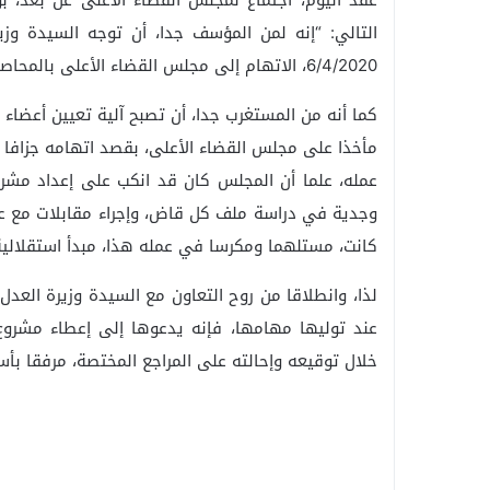
عقد اليوم، اجتماع لمجلس القضاء الأعلى عن بعد، بوا
التالي: “إنه لمن المؤسف جدا، أن توجه السيدة وزي
6/4/2020، الاتهام إلى مجلس القضاء الأعلى بالمحاصصة والتسييس وإجراء التسويات وتدوير الزوايا.
كما أنه من المستغرب جدا، أن تصبح آلية تعيين أعضاء 
مأخذا على مجلس القضاء الأعلى، بقصد اتهامه جزافا با
عمله، علما أن المجلس كان قد انكب على إعداد مشروع
وجدية في دراسة ملف كل قاض، وإجراء مقابلات مع عد
كانت، مستلهما ومكرسا في عمله هذا، مبدأ استقلالية
لذا، وانطلاقا من روح التعاون مع السيدة وزيرة العد
عند توليها مهامها، فإنه يدعوها إلى إعطاء مشروع 
خلال توقيعه وإحالته على المراجع المختصة، مرفقا بأسب