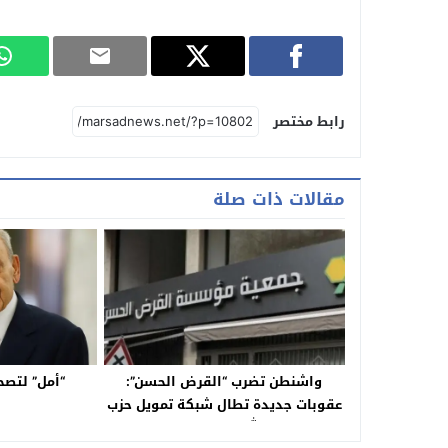
رابط مختصر
مقالات ذات صلة
واشنطن تضرب “القرض الحسن”:
“أمل” لتصحي
عقوبات جديدة تطال شبكة تمويل حزب
الله في لبنان