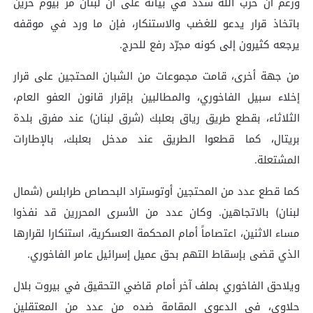
ورغم أن حزب الله شدد في بيانه على أن لبنان مر بيوم حزين
باتخاذ قرار يدعو للغضب والاستنكار، فإن ما ورد في موقفه
يرجعه كثيرون إلى كونه مجرّد رفع للحرج.
من جهة أخرى، قامت مجموعات من الشبان المحتجين على قرار
إخلاء سبيل الفاخوري، والمطالبين بإقرار قانون العفو العام،
الثلاثاء، بقطع طريق رياق بعلبك (شرق لبنان) عند مفرق بلدة
بريتال، كما قطعوا الطريق عند مدخل بعلبك، بالإطارات
المشتعلة.
كما قطع عدد من المحتجين أوتوستراد البحصاص طرابلس (شمال
لبنان) بالاتجاهين. وكان عدد من الأسرى المحررين قد نفذوا
مساء الاثنين، اعتصاماً أمام المحكمة العسكرية، استنكارا لقرارها
الذي قضى بإسقاط التهم بحق عميل إسرائيل عامر الفاخوري.
ويلاحق الفاخوري بملف آخر أمام قاضي التحقيق في بيروت بلال
حلاوي، في الدعوى المقامة ضده من عدد من المعتقلين