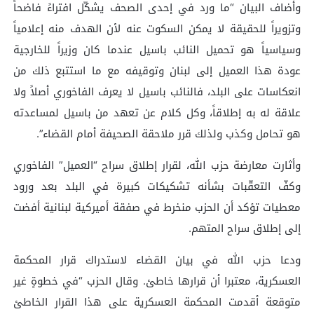
وأضاف البيان “ما ورد في إحدى الصحف يشكّل افتراءً فاضحاً
وتزويراً للحقيقة لا يمكن السكوت عنه لأن الهدف منه إعلامياً
وسياسياً هو تحميل النائب باسيل عندما كان وزيراً للخارجية
عودة هذا العميل إلى لبنان وتوقيفه مع ما استتبع ذلك من
انعكاسات على البلد، فالنائب باسيل لا يعرف الفاخوري أصلاً ولا
علاقة له به إطلاقاً، وكل كلام عن تعهد من باسيل لمساعدته
هو تحامل وكذب ولذلك قرر ملاحقة الصحيفة أمام القضاء”.
وأثارت معارضة حزب الله، لقرار إطلاق سراح “العميل” الفاخوري
وكفّ التعقّبات بشأنه تشكيكات كبيرة في البلد بعد ورود
معطيات تؤكد أن الحزب منخرط في صفقة أميركية لبنانية أفضت
إلى إطلاق سراح المتهم.
ودعا حزب الله في بيان القضاء لاستدراك قرار المحكمة
العسكرية، معتبرا أن قرارها خاطئ. وقال الحزب “في خطوةٍ غير
متوقعة أقدمت المحكمة العسكرية على هذا القرار الخاطئ