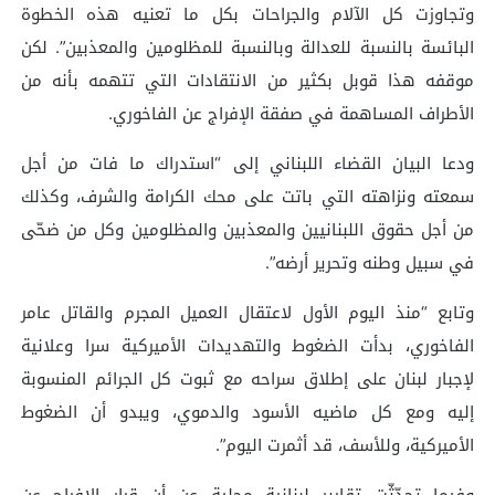
وتجاوزت كل الآلام والجراحات بكل ما تعنيه هذه الخطوة
البائسة بالنسبة للعدالة وبالنسبة للمظلومين والمعذبين”. لكن
موقفه هذا قوبل بكثير من الانتقادات التي تتهمه بأنه من
الأطراف المساهمة في صفقة الإفراج عن الفاخوري.
ودعا البيان القضاء اللبناني إلى “استدراك ما فات من أجل
سمعته ونزاهته التي باتت على محك الكرامة والشرف، وكذلك
من أجل حقوق اللبنانيين والمعذبين والمظلومين وكل من ضحّى
في سبيل وطنه وتحرير أرضه”.
وتابع “منذ اليوم الأول لاعتقال العميل المجرم والقاتل عامر
الفاخوري، بدأت الضغوط والتهديدات الأميركية سرا وعلانية
لإجبار لبنان على إطلاق سراحه مع ثبوت كل الجرائم المنسوبة
إليه ومع كل ماضيه الأسود والدموي، ويبدو أن الضغوط
الأميركية، وللأسف، قد أثمرت اليوم”.
وفيما تحدّثّت تقارير لبنانية محلية عن أن قرار الإفراج عن