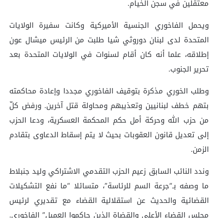
معتقلين في سجن الخيام.
ويحمل الفاخوري الجنسية الأميركية وكانت سفيرة الولايات
المتحدة لدى لبنان دوروثي شيا طلبت من الرئيس ميشال عون
إطلاقه، علما أنه كان أقام لسنوات في الولايات المتحدة بعد
تحرير الجنوب.
وطلب الخوري مذكرة بتوقيف الفاخوري مجددا وإعادة محاكمته
بتهم خطف لبنانيين وتعذيبهم ومحاولة قتل آخرين. ورفض كلّ
من حزب الله وحركة أمل حكم المحكمة العسكرية، ودعا الحزب
إلى تعديل قانون العقوبات بحيث لا يتم إسقاط الدعاوى بتقادم
الزمن.
وندد النائب السابق زعيم الحزب التقدمي الاشتراكي وليد جنبلاط
ما وصفه بـ“جرعة السم للرئاسة”، متسائلا “ما نفع التشكيلات
القضائية والحديث عن استقلالية القضاء مع تقديري لرئيس
مجلس القضاء الأعلى والقضاة الذين حاكموا العميل” الفاخوري.