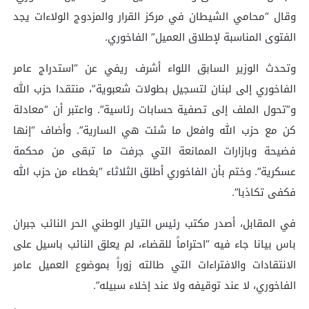
وقال “محامي الشيطان في مركز القرار والمزدوج الولاءات يجد
الفتوى المناسبة لإطلاق العميل” الفاخوري.
وتحدث الوزير السابق اللواء أشرف ريفي عن “استدراج عامر
الفاخوري إلى لبنان لتسجيل بطولات شعبوية”، منتقدا حزب الله
و”تحول الملف إلى تصفية حسابات رئاسية”. واعتبر أن “معادلة
كن مع حزب الله وافعل ما شئت هي السارية”. وأضاف “إنها
فضيحة وبازارات الممانعة التي جرفت ما تبقى من محكمة
عسكرية”. وختم بأن الفاخوري أطلق الثلاثاء “بغطاء من حزب الله
فكفى تكاذبا”.
في المقابل، أصدر مكتب رئيس التيار الوطني الحر النائب جبران
باس بيانا جاء فيه “احتراماً للقضاء، لم يعلق النائب باسيل على
الانتقادات والافتراءات التي طالته زوراً بموضوع العميل عامر
الفاخوري، لا عند توقيفه ولا عند إخلاء سبيله”.