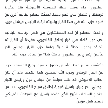
الفاخوري جاء بسبب حمله للجنسية الأميركية بعد ضغوط
فرضتها واشنطن على قصر بعبدا، تحدثت مصادر لبنانية أخرى عن
ضلوع حزب الله في هذا القرار وتلبيته لرغبة الرئيس ميشال عون.
وأكدت المصادر أن أحد المستشارين في قصر الرئاسة اللبنانية
لعب دورا فاعلا في قرار إطلاق الفاخوري، مفيدة أن القرار تم
اتخاذه بموجب خطة قانونية رعاها حزب التيار الوطني الحر
لتأمين الإفراج عن الفاخوري بـ”قبّة باط” من قيادة حزب الله.
وكشفت تقارير متطابقة، عن حصول تنسيق رفيع المستوى جرى
بين التيار الوطني وحزب الله لتحقيق هذا الهدف بعد أن كان
الجانب الأميركي قد طلب صراحةً من ميشال عون ورئيس التيار
الوطني الحر جبران باسيل ضرورة إطلاق سراح الفاخوري، بدءا من
اجتماع الساعات الأربع الذي عقده باسيل مع المبعوث الأميركي
ديفيد هيل مؤخراً.