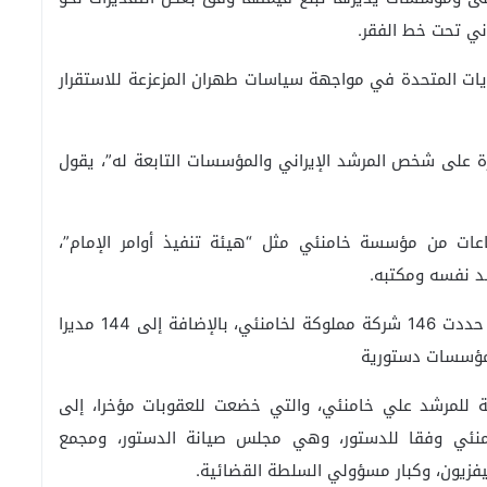
يات المتحدة في مواجهة سياسات طهران المزعزعة للاستقرار
ة على شخص المرشد الإيراني والمؤسسات التابعة له”، يقول
ات من مؤسسة خامنئي مثل “هيئة تنفيذ أوامر الإمام”،
شد نفسه ومكتبه.
وكانت مؤسسة الدفاع عن الديمقراطية الأميركية، قد حددت 146 شركة مملوكة لخامنئي، بالإضافة إلى 144 مديرا
.مؤسسات دستورية
ة للمرشد علي خامنئي، والتي خضعت للعقوبات مؤخرا، إلى
منئي وفقا للدستور، وهي مجلس صيانة الدستور، ومجمع
يفزيون، وكبار مسؤولي السلطة القضائية.