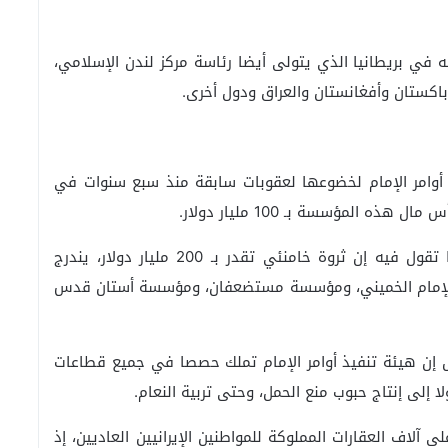
ه في بريطانيا الذي يتولى أيضا رئاسة مركز لندن الإسلامي،
باكستان وأفغانستان والعراق ودول أخرى.
 أوامر الإمام لخضوعها لعقوبات سابقة منذ سبع سنوات في
 المؤسسة بـ 100 مليار دولار.
وكانت السفارة الأميركية في بغداد قد نشرت تقريرا تقول فيه إن ثروة خامنئي تقدر بـ 200 مليار دولار، يندرج
الإمام الخميني، ومؤسسة مستضعفان، ومؤسسة أستان قدس
شرته وكالة رويترز في عام 2013، قد قال إن هيئة تنفيذ أوامر الإمام تملك حصصا في جميع قطاعات
لا إلى إنتاج حبوب منع الحمل، وحتى تربية النعام.
لاف العقارات المملوكة للمواطنين الإيرانيين العاديين، إذ