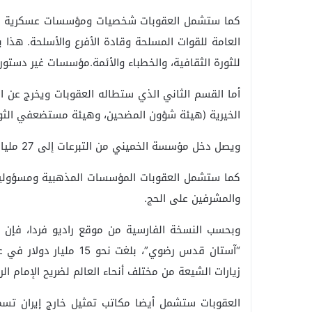
كما ستشمل العقوبات شخصيات ومؤسسات عسكرية هام
العامة للقوات المسلحة وقادة الأفرع والأسلحة. هذا
للثورة الثقافية، والخطباء والأئمة.مؤسسات غير دستور
أما القسم الثاني الذي ستطاله العقوبات ويخرج عن 
الخيرية (هيئة شؤون المضحين، وهيئة مستضعفي الثورة 
ويصل دخل مؤسسة الخميني من التبرعات إلى 27 مليار ريال إيراني سنويا، بحسب بيانات نشرت في 2016.
كما ستشمل العقوبات المؤسسات المذهبية ومسؤولي
والمشرفين على الحج.
وبحسب النسخة الفارسية من موقع راديو فردا، فإن ق
زيارات الشيعة من مختلف أنحاء العالم لضريح الإمام ا
العقوبات ستشمل أيضا مكاتب تمثيل خارج إيران تسم