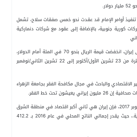
ار.
ترز في عام 2017، عن أن هيئة تنفيذ أوامر الإمام قد عقدت نحو خمس صفقات سلاح، تشمل
 نفط مع شركات كورية جنوبية، بالإضافة إلى عقود مع شركات دنماركية
اني
وعقب إعادة فرض العقوبات الاقتصادية الأميركية على إيران، انخفضت قيمة الريال بنحو 70 في المئة أمام الدولار،
فيما قفز معدل التضخم السنوي في البلاد خلال الفترة من 23 تشرين الأول/أكتوبر إلى 22 تشرين الثاني/نوفمبر
بير الاقتصادي والباحث في مجال مكافحة الفقر بجامعة الزهراء
يعيشون تحت خط الفقر.
ووفقا لتقرير البنك الدولي الصادر في تشرين الأول/أكتوبر 2017، فإن إيران هي ثاني أكبر اقتصاد في منطقة الشرق
الأوسط وشمال إفريقيا بعد المملكة العربية السعودية.، حيث يقدر إجمالي الناتج المحلي في عام 2016 بـ 412.2