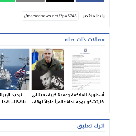
رابط مختصر
مقالات ذات صلة
أسطورة الملاكمة وعمدة كييف فيتالي
ترمب: الإير
كليتشكو يوجه نداءً عالمياً عاجلاً لوقف
باهظا… هذا ل
إعدام البطل الإيراني محمد جواد
وفائي ثاني
اترك تعليق