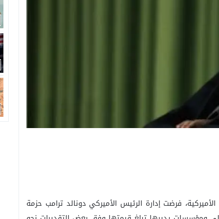
أميركية، فرضت إدارة الرئيس الأميركي دونالد ترامب حزمة
على ومؤسسات يديرها تبلغ قيمتها وفق بعض التقديرات نحو