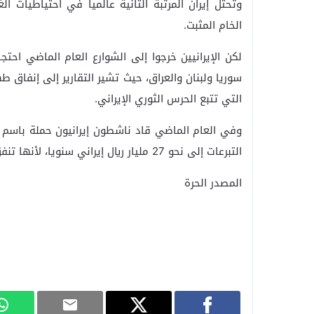
وتحتل إيران المرتبة الثانية عالميا في احتياطيات ال
الخام المثبت.
لكن الإيرانيين خرجوا إلى الشوارع العام الماضي ا
سوريا ولبنان والعراق، حيث تشير التقارير إلى إنفاق 
التي تتبع الحرس الثوري الإيراني.
وفي العام الماضي قاد ناشطون إيرانيون حملة باسم “
التبرعات إلى نحو 27 مليار ريال إيراني سنويا، لأنها تنفق أموال الشعب الإيراني على حروب طائفية في المنطقة.
المصدر الحرة