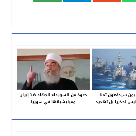
انيون سيدفعون ثمنا
دعوة من السويداء للجهاد ضدّ إيران
يس تحذيرا بل تهديد
وميليشياتها في سوريا