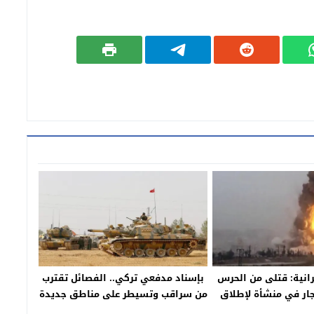
رانية: قتلى من الحرس
بإسناد مدفعي تركي.. الفصائل تقترب
فجار في منشأة لإطلاق
من سراقب وتسيطر على مناطق جديدة
لصواريخ