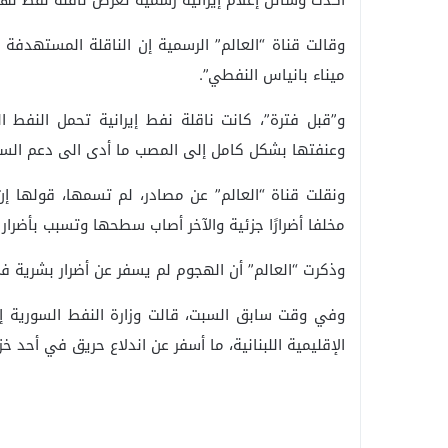
أكدت وسائل إعلام إيرانية رسمية تعرض ناقلة نفط له
وقالت قناة “العالم” الرسمية إن الناقلة المستهدفة 
ميناء بانياس النفطي”.
و”قبل فترة”، كانت ناقلة نفط إيرانية تحمل النفط 
وعنفتها بشكل كامل إلى المصب ما أدى الى دعم السو
ونقلت قناة “العالم” عن مصادر، لم تسمها، قولها إ
مخلفا أضرارًا جزئية والآخر أصاب سطحها وتسبب بأضرار أ
وذكرت “العالم” أن الهجوم لم يسفر عن أضرار بشرية 
وفي وقت سابق السبت، قالت وزارة النفط السورية إن
الإقليمية اللبنانية، ما أسفر عن اندلاع حريق في أحد خ