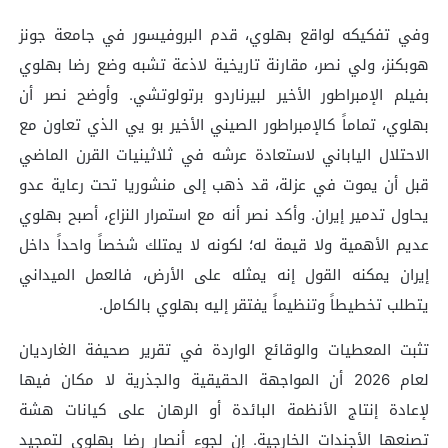
وفي تفكيكه لواقع بهلوي، قدم البروفيسور في جامعة جونز
هوبكنز، ولي نصر، مقارنة تاريخية لاذعة تشبه وضع رضا بهلوي
بفيلم الإمبراطور الأخير لبيرناردو برتولوتشي. وأوضح نصر أن
بهلوي، تماماً كالإمبراطور الصيني الأخير بو يي الذي تعاون مع
الاحتلال الياباني لاستعادة عرشه في ثلاثينيات القرن الماضي
قبل أن يموت في عزلة، قد ذهب إلى منشوريا تحت رعاية عدو
يحاول تدمير إيران. وأكد نصر أنه مع استمرار النزاع، أصبح بهلوي
عديم الأهمية ولا قيمة له؛ لكونه لا يمتلك شخصاً واحداً داخل
إيران يمكنه القول إنه يمثله على الأرض، فالعمل الميداني
يتطلب تخطيطاً وتنظيماً يفتقر إليه بهلوي بالكامل.
تثبت المعطيات والوقائع الواردة في تقرير صحيفة الغارديان
لعام 2026 أن المواجهة الحقيقية والجذرية لا مكان فيها
لإعادة إنتاج الأنظمة البائدة أو الرهان على كيانات هشة
تصنعها الأجندات الخارجية. إن لجوء أنصار رضا بهلوي لتمجيد