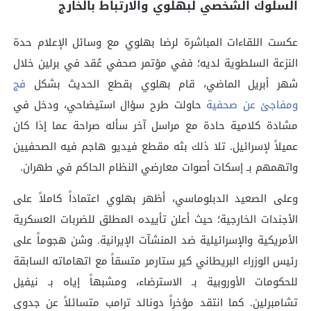
السلوك الشخصي لبهلوي والارتباط بالخارج
عكست اللقاءات المباشرة لرضا بهلوي مع وسائل الإعلام حدة
النزعة السلطوية لديه؛ ففي مؤتمر صحفي عُقد في برلين خلال
شهر أبريل الماضي، قام بهلوي بقطع الحديث بشكل
فج
ومفاجئ عن صحفية
حاولت طرح سؤال استيضاحي، ودخل في
مشادة كلامية حادة مع مراسل آخر سأله صراحة عما إذا كان
عميلاً لإسرائيل. تلا ذلك بثه مقطع فيديو هاجم فيه الصحفيين
واتهمهم بـ إسكات أصوات معارضي النظام الحاكم في طهران.
وعلى الصعيد الدبلوماسي، أظهر بهلوي اعتماداً كاملاً على
الأجندات الخارجية؛ حيث أعلن تأييده المطلق للضربات العسكرية
الأمريكية والإسرائيلية ضد المنشآت الإيرانية. وشن هجوماً على
رئيس الوزراء البريطاني كير ستارمر متسقاً مع اتهاماته السابقة
للحكومات الأوروبية بـ الاسترضاء، ومشبهاً إياه بـ نيفيل
تشامبرلين. كما انتقد مؤخراً دونالد ترامب متسائلاً عن جدوى