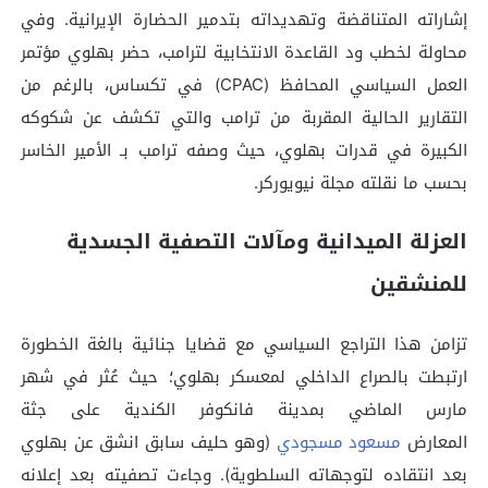
إشاراته المتناقضة وتهديداته بتدمير الحضارة الإيرانية. وفي
محاولة لخطب ود القاعدة الانتخابية لترامب، حضر بهلوي مؤتمر
العمل السياسي المحافظ (CPAC) في تكساس، بالرغم من
التقارير الحالية المقربة من ترامب والتي تكشف عن شكوكه
الكبيرة في قدرات بهلوي، حيث وصفه ترامب بـ الأمير الخاسر
بحسب ما نقلته مجلة نيويوركر.
العزلة الميدانية ومآلات التصفية الجسدية
للمنشقين
تزامن هذا التراجع السياسي مع قضايا جنائية بالغة الخطورة
ارتبطت بالصراع الداخلي لمعسكر بهلوي؛ حيث عُثر في شهر
مارس الماضي بمدينة فانكوفر الكندية على جثة
المعارض
مسعود مسجودي
(وهو حليف سابق انشق عن بهلوي
بعد انتقاده لتوجهاته السلطوية). وجاءت تصفيته بعد إعلانه