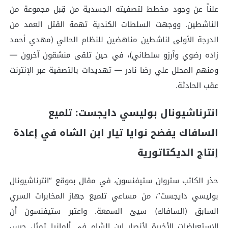
علناً عن وجود مخطط لتصفيته الجسدية من قِبل مجموعة من
الناشطين. ووجهت السلطات الكندية تهمة القتل العمد من
الدرجة الأولى لناشطين مناهضين للنظام الحالي (مهدي أحمد
زاده رضوي وآرزو سلطاني)، في حين تلقى منشقون آخرون —
ومنهم المحلل علي رضا نادر — تهديدات بالتصفية عبر الإنترنت
عقب الحادثة.
انترناشيونال بوليسي دايجست: تلميع
السافاك يفضح نوايا تيار ابن الشاه في إعادة
إنتاج الديكتاتورية
حذر الكاتب ستروان ستيفنسون، في مقال بموقع “انترناشيونال
بوليسي دايجست”، من مساعي تلميع جهاز المخابرات السري
السابق (السافاك) سيئ السمعة. واعتبر ستيفنسون أن
الاستعراضات الأخيرة لأنصار ابن الشاه في ألمانيا تمثل جرس