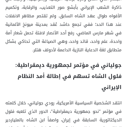
ذاكرة الشعب الإيراني بأبشع صور التعذيب، والرقابة، وتكميم
الأفواه طوال عهد الشاه السابق. ولم تقتصر مظاهر الانفلات
عند هذا الحد؛ ففي تجمع حاشد عُقد بمدينة ميونخ الألمانية
في شهر مارس الماضي، رفع أحد الأنصار لافتة تحمل شعار أمة
واحدة، علم واحد، قائد واحد، وهي الصياغة التي تحاكي بشكل
متطابق لغة الدعاية النازية الداعمة لأدولف هتلر.
جولياني في مؤتمر لجمهورية ديمقراطية:
فلول الشاه تسهم في إطالة أمد النظام
الإيراني
انتقد الشخصية السياسية الأمريكية، رودي جولياني، خلال كلمته
في مؤتمر “نحو جمهورية ديمقراطية”، الدور الذي تلعبه فلول
الديكتاتورية السابقة في إيران، واصفاً ابن الشاه بالملياردير