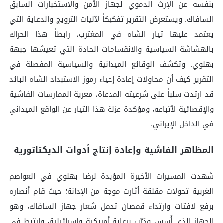
بنفسه عن الإرث الدموي لجهاز الأمن والاستخبارات السابق
السافاك. ويستعرض التقرير تفكيكاً لآليات الترويج والدعاية التي
يعتمد عليها تيار الشاه في المغترب، رابطاً هذا الحراك
بالهشاشة السياسية والانقسامات الحادة التي تعيشها جبهة
بهلوي. وتكشف الوقائع الميدانية والسياسية المفصلة في
التقرير كيف أن محاولات إعادة إحياء رموز الاستبداد الشاه البائد
قد ارتدت سلباً على شرعيته المدعاة، معرية الممارسات الفاشية
والإقصائية لأتباعه، ومؤكدة عزلة هذا التيار عن الواقع الميداني
في الداخل الإيراني.
المظاهر الفاشية وإعادة إنتاج أدوات الديكتاتورية
شهدت المسيرات الأخيرة المؤيدة لرضا بهلوي في العواصم
الغربية تحولات مقلقة أثارت موجة من الإدانة؛ حيث قام أنصاره
برفع لافتات وارتداء قمصان تحمل شعار جهاز السافاك، وهو
الجهاز الذي أُسس ودُرّب برعاية أمريكية وإسرائيلية، وارتبط في