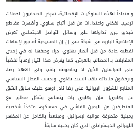
وامتداداً لهذه السلوكيات الإقصائية، تعرض الصحفيون لحملات
ترهيب لفظي واعتداءات من قبل أتباع بهلوي. وأظهرت مقاطع
فيديو جرى تداولها على وسائل التواصل الاجتماعي تعرض
الإعلامية البارزة في شبكة سي إن إن المسيحية أمانبور لإساءات
لفظية حادة من قِبل أنصار بهلوي، جراء وصفها له في إحدى
المقابلات بـ المطالب بالعرش. كما يفرض هذا التيار إرهاباً لفظياً
على المراسلين الذين لا يخاطبونه بلقب ولي العهد رضا،
ويرفضون مناداته بلقب السيد بهلوي. وبحسب المحلل السياسي
المتابع للشؤون الإيرانية علي رضا نادر (وهو حليف سابق انشق
عن بهلوي)، فإن بهلوي بات يتسامح بشكل مطلق مع
المتطرفين من اليمين الفاشي في معسكره، متخذاً شخصية
يمينية متطرفة موالية لإسرائيل، ومبتعداً بالكامل عن المظهر
الليبرالي الديمقراطي الذي كان يدعيه سابقاً.