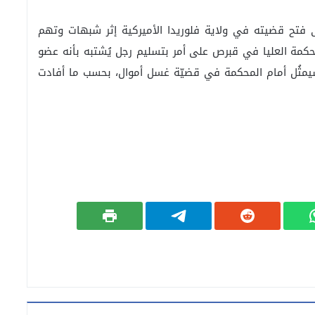
” الى ان ذلك يأتي بعد 4 أعوام على فتح قضيته في ولاية فلوريدا الأميركية إثر شبهات وتهم
مة العليا في قبرص على أمر بتسليم رجل يُشتبه بأنه عضو
 سيمثُل أمام المحكمة في قضيّة غسل أموال، بحسب ما أفادت