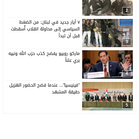
2
٧ أيار جديد في لبنان: من الضغط
السياسي إلى محاولة انقلاب أُسقطت
قبل أن تبدأ
3
ماركو روبيو يفضح كذب حزب الله ونبيه
بري علناً
4
“فينيسيا”… عندما فضح الحضور الهزيل
حقيقة المشهد
5