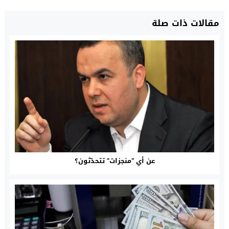
مقالات ذات صلة
عن أي “منجزات” تتحدّثون؟