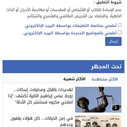
شروط التعليق :
عدم الإساءة للكاتب أو للأشخاص أو للمقدسات أو مهاجمة الأديان أو الذات
الالهية. والابتعاد عن التحريض الطائفي والعنصري والشتائم.
أعلمني بمتابعة التعليقات بواسطة البريد الإلكتروني.
أعلمني بالمواضيع الجديدة بواسطة البريد الإلكتروني.
تحت المجهر
الأكثر شعبية
الأكثر مشاهدة
تهديدات بالقتل ومحاولات إسكات…
زوجة عباس إبراهيم الثانية تكشف: “إذا
أصابني مكروه فستنشر كل الأدلة”
1
في زمن الخيانات… كان هؤلاء يقفون
وحدهم