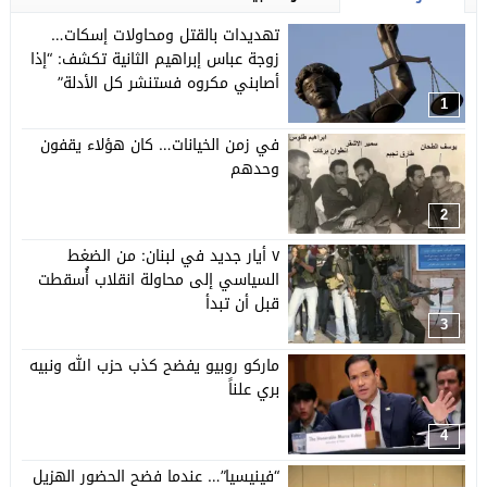
تهديدات بالقتل ومحاولات إسكات…
زوجة عباس إبراهيم الثانية تكشف: “إذا
أصابني مكروه فستنشر كل الأدلة”
1
في زمن الخيانات… كان هؤلاء يقفون
وحدهم
2
٧ أيار جديد في لبنان: من الضغط
السياسي إلى محاولة انقلاب أُسقطت
قبل أن تبدأ
3
ماركو روبيو يفضح كذب حزب الله ونبيه
بري علناً
4
“فينيسيا”… عندما فضح الحضور الهزيل