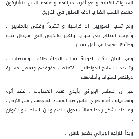
العداوات القبلية و مع أقرب جيرانهم واهلهم الذين يتشاركون
معهم النسب الضارب الاف السنين في التاريخ.
ولم تهب السوريين إلا كراهية و تشرداً وقتلى بالملايين ،
وأغرقت النظام في سوريا بالعجز والديون التي سيظل تحت
وطأتها عقودا في أقل تقدير .
وفي لبنان تركت الدويلة تسلب الدولة طائفيا واقتصاديا ،
وتهدد بالسلاح المواطنين ، فتغتصب حقوقهم وتعطل مسيرة
دولتهم لسنوات وأحلامهم .
غير أن السلاح الإيراني بأيدي هذه العصابات ، فقد أثره
ومفاعيله ، أمام صراخ الناس ضد الفساد الماجوسي في الأرض ،
وما عاد يشكل رادعا فعالاً ، يحول بينهم وبين الساحات والشوارع
.
وبدأ التراجع الإيراني يظهر للعلن ..